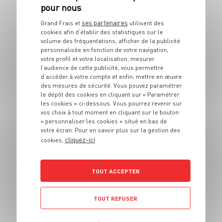
ses partenaires
PLAT
Grand Frais et
utilisent des
Couteaux au four à
cookies afin d’établir des statistiques sur le
volume des fréquentations, afficher de la publicité
l'espagnole
personnalisée en fonction de votre navigation,
votre profil et votre localisation, mesurer
l’audience de cette publicité, vous permettre
4 pers.
5 min
15 min
d’accéder à votre compte et enfin, mettre en œuvre
des mesures de sécurité. Vous pouvez paramétrer
le dépôt des cookies en cliquant sur « Paramétrer
les cookies » ci-dessous. Vous pourrez revenir sur
vos choix à tout moment en cliquant sur le bouton
« personnaliser les cookies » situé en bas de
votre écran. Pour en savoir plus sur la gestion des
cliquez-ici
cookies,
PLAT
Poke bowl au
TOUT ACCEPTER
sashimi de thon
TOUT REFUSER
4 pers.
25min
5min