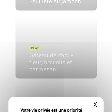
Feuilleté au jambon
6 pers.
10 min
30 min
PLAT
Gâteau de chou-
fleur, brocolis et
parmesan
4 pers.
10 min
45 min
X