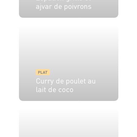
ajvar de poivrons
4 pers.
30 min
15 min
PLAT
Curry de poulet au
lait de coco
4 pers.
5 min
20 min