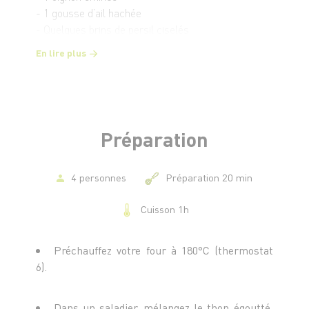
- 1 gousse d’ail hachée
- Quelques brins de persil ciselés
- Quelques graines de sésame
En lire plus
- Sel et poivre
Préparation
4 personnes
Préparation 20 min
Cuisson 1h
Préchauffez votre four à 180°C (thermostat
6).
Dans un saladier, mélangez le thon égoutté,