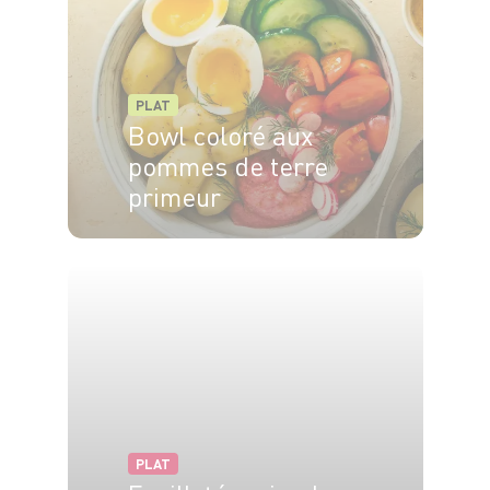
PLAT
Bowl coloré aux
pommes de terre
primeur
4 pers.
20min
15min
PLAT