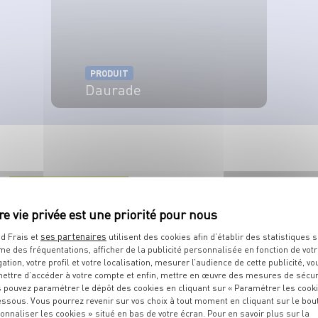
PRODUIT
Daurade
VOIR LE PRODUIT
S
RECETTES
QUE
VOUS ALLEZ
ses partenaires
Découvrez toutes les recettes associées au même thème.
d Frais et
utilisent des cookies afin d’établir des statistiques s
me des fréquentations, afficher de la publicité personnalisée en fonction de vot
gation, votre profil et votre localisation, mesurer l’audience de cette publicité, vo
ettre d’accéder à votre compte et enfin, mettre en œuvre des mesures de sécur
 pouvez paramétrer le dépôt des cookies en cliquant sur « Paramétrer les cook
essous. Vous pourrez revenir sur vos choix à tout moment en cliquant sur le bou
onnaliser les cookies » situé en bas de votre écran. Pour en savoir plus sur la