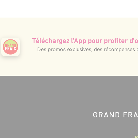
Téléchargez l’App pour profiter d’o
Des promos exclusives, des récompenses gé
GRAND FRA
P