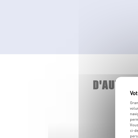
D'AUTRE
Gran
volu
navi
perm
Vous
ci-d
pers