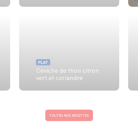
4 pers.
30 min
1h
PLAT
Ceviche de thon citron
vert et coriandre
4 pers.
25 min
TOUTES NOS RECETTES