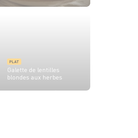
4 pers.
15 min
25 min
PLAT
Galette de lentilles
blondes aux herbes
4 pers.
15 min
20 min