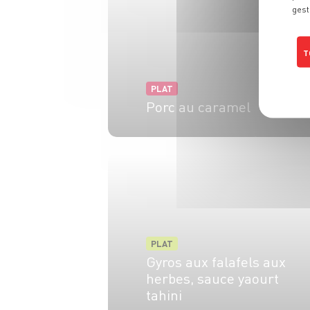
gest
T
PLAT
Porc au caramel
4 pers.
15 min
40 min
PLAT
Gyros aux falafels aux
herbes, sauce yaourt
tahini