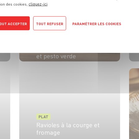
cliquez-ici
ion des cookies,
OUT ACCEPTER
TOUT REFUSER
PARAMÉTRER LES COOKIES
PLAT
Sandwich focaccia aux
POLITIQUE DE CONFIDENTIALITÉ
polpette, burrata,
tomates cerises rôties
et pesto verde
PLAT
Ravioles à la courge et
fromage