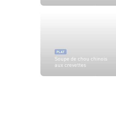
4 pers.
30 min
15 min
PLAT
Soupe de chou chinois
aux crevettes
4 pers.
30 min
20 min