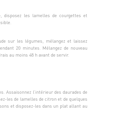
- 1 pi
- 2 c. 
- 1 c.
, disposez les lamelles de courgettes et
- 1 co
sible.
de sur les légumes, mélangez et laissez
pendant 20 minutes. Mélangez de nouveau
rais au moins 48 h avant de servir.
es. Assaisonnez l’intérieur des daurades de
ssez-les de lamelles de citron et de quelques
ssons et disposez-les dans un plat allant au