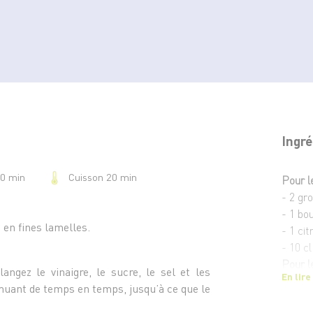
Ingré
Cuisson 20 min
30 min
Pour l
- 2 gr
- 1 bo
 en fines lamelles.
- 1 ci
- 10 cl
Pour l
angez le vinaigre, le sucre, le sel et les
En lire
- 12 cl
muant de temps en temps, jusqu’à ce que le
- 1 c. 