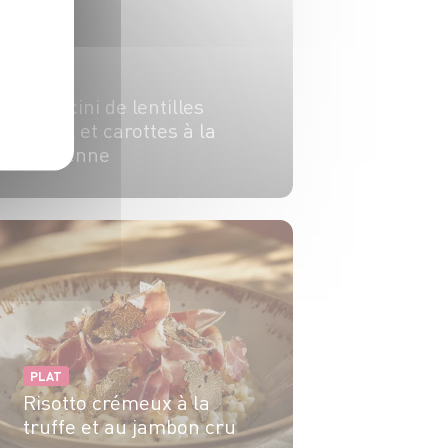
PLAT
Arancini de lentilles
corail et carottes à la
sicilienne
6 pers.
30 min
15 min
PLAT
Risotto crémeux à la
truffe et au jambon cru