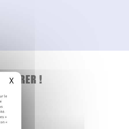
 ADORER !
X
ur le
re
us
ité.
ies »
ton «