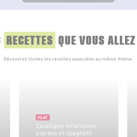
VOIR LE PRODUIT
S
RECETTES
QUE
VOUS ALLEZ
Découvrez toutes les recettes associées au même thème.
PLAT
Escalopes milanaises
express et spaghetti