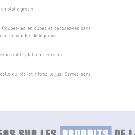
- 10 c
 un plat à gratin.
. Coupez-les en cubes et déposez-les dans
nc et le bouillon de légumes.
tournant le plat à mi-cuisson.
icelle du rôti et filtrez le jus. Servez sans
NFOS SUR LES
PRODUITS
DE L