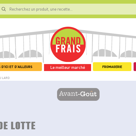
 D'ICI ET D'AILLEURS
FROMAGERIE
Le meilleur marché
U LARD
DE LOTTE