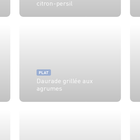
citron-persil
4 pers.
10 min
15 min
PLAT
Daurade grillée aux
agrumes
4 pers.
20 min
20 min