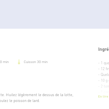
Ingré
Cuisson 30 min
20 min
- 1 qu
- 12 f
- Quel
- 10 g
- 2 to
- 1 ca
tte. Huilez légèrement le dessus de la lotte,
En lire
- 1 br
ulez le poisson de lard.
- 10 cl