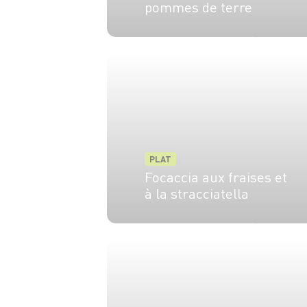
pommes de terre
4 pers.
30 min
1h
PLAT
Focaccia aux fraises et
à la stracciatella
4 pers.
20 min
20 min