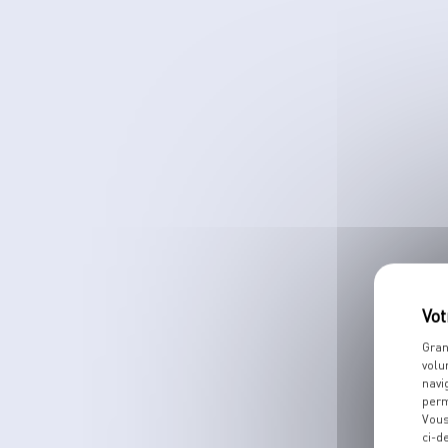
Gran
volu
navi
perm
Vous
ci-d