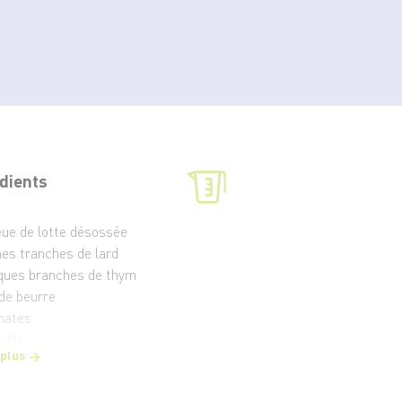
dients
eue de lotte désossée
ines tranches de lard
ques branches de thym
 de beurre
mates
rotte
 plus
anche de céleri
 de vin blanc