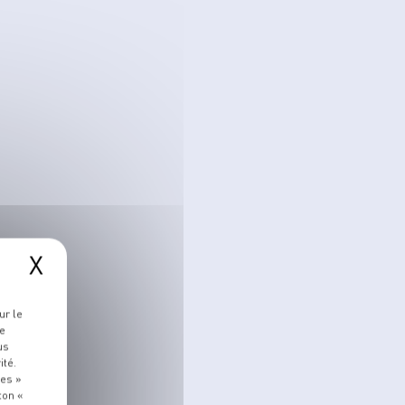
X
ur le
re
us
ité.
ies »
ton «