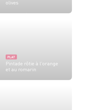
olives
25 min
1h
PLAT
Pintade rôtie à l'orange
et au romarin
6 pers.
20 min
50 min