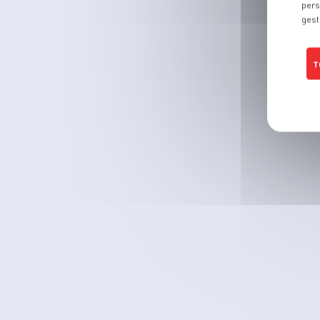
pers
gest
T