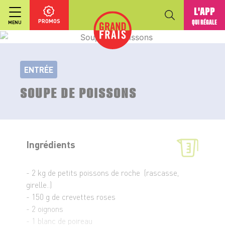
L'APP
PROMOS
QUI RÉGALE
MENU
ENTRÉE
SOUPE DE POISSONS
Ingrédients
- 2 kg de petits poissons de roche (rascasse,
girelle..)
- 150 g de crevettes roses
- 2 oignons
- 1 blanc de poireau