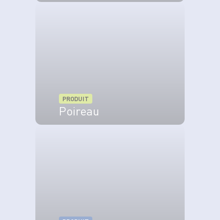
*L'abus d'alcool est dangereux pour la santé. À consommer avec
VOIR LE PRODUIT
modération.
PRODUIT
Poireau
VOIR LE PRODUIT