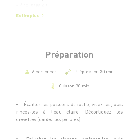
- 2 gousses d'ail
- 5 cl d'huile d'olive
En lire plus
- 5 cl de cognac
- 2 c. à s. de concentré de tomates
- 1 bouquet garni
- 3 doses de safran
- 6 ﬁlets de rougets
Préparation
- 1 dos de cabillaud
- Sel et poivre du moulin
6 personnes
Préparation 30 min
Cuisson 30 min
Écaillez les poissons de roche, videz-les, puis
rincez-les à l'eau claire. Décortiquez les
crevettes (gardez les parures).
Épluchez les oignons, émincez-les, puis