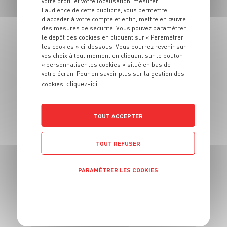
votre profil et votre localisation, mesurer
Pickles de
l’audience de cette publicité, vous permettre
concombres
d’accéder à votre compte et enfin, mettre en œuvre
des mesures de sécurité. Vous pouvez paramétrer
le dépôt des cookies en cliquant sur « Paramétrer
4 pers.
15 mn
3 min
les cookies » ci-dessous. Vous pourrez revenir sur
vos choix à tout moment en cliquant sur le bouton
« personnaliser les cookies » situé en bas de
votre écran. Pour en savoir plus sur la gestion des
cliquez-ici
cookies,
TOUT ACCEPTER
ENTRÉE
Tarte aux
courgettes et au
TOUT REFUSER
Mont-d'Or
PARAMÉTRER LES COOKIES
2 pers.
10 min
20 min
POLITIQUE DE CONFIDENTIALITÉ