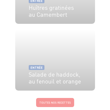
ENTRÉE
Huîtres gratinées
au Camembert
4 pers.
20 min
5 min
ENTRÉE
Salade de haddock,
au fenouil et orange
4 pers.
20 min
5 min
TOUTES NOS RECETTES