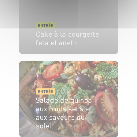
ENTRÉE
Cake à la courgette,
feta et aneth
8 pers.
20 min
40 min
ENTRÉE
Salade de quinoa
aux fruits secs et
aux saveurs du
soleil