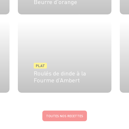
Beurre d'orange
4 pers.
30 min
20 min
PLAT
Roulés de dinde à la
Fourme d’Ambert
4 pers.
20 min
25 min
TOUTES NOS RECETTES