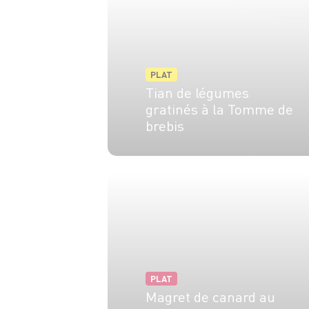
PLAT
Tian de légumes
gratinés à la Tomme de
brebis
4 pers.
10 min
25 min
PLAT
Magret de canard au