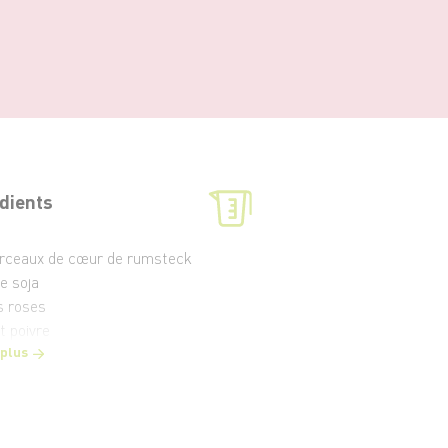
dients
rceaux de cœur de rumsteck
e soja
s roses
t poivre
 plus