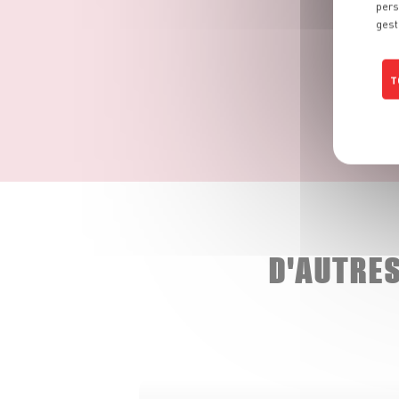
pers
gest
T
D'AUTRE