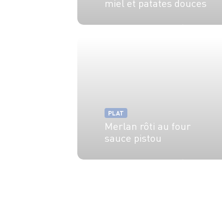
miel et patates douces
2 pers.
20 min
30 min
PLAT
Merlan rôti au four
sauce pistou
2 pers.
20 min
20 min