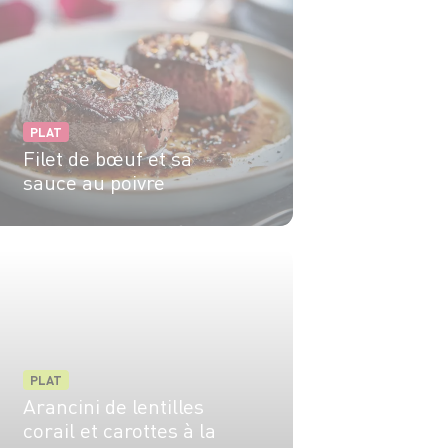
PLAT
Filet de bœuf et sa
sauce au poivre
2 pers.
25 min
12 min
PLAT
Arancini de lentilles
corail et carottes à la