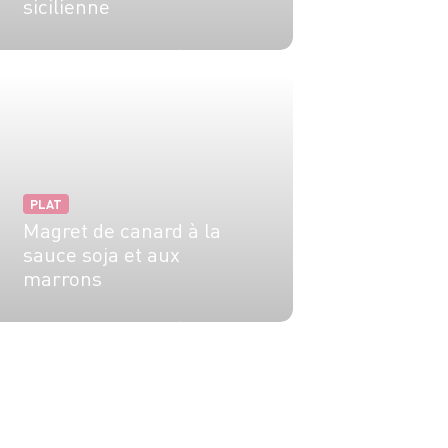
sicilienne
6 pers.
30 min
15 min
PLAT
Magret de canard à la
sauce soja et aux
marrons
6 pers.
35 min
1h10