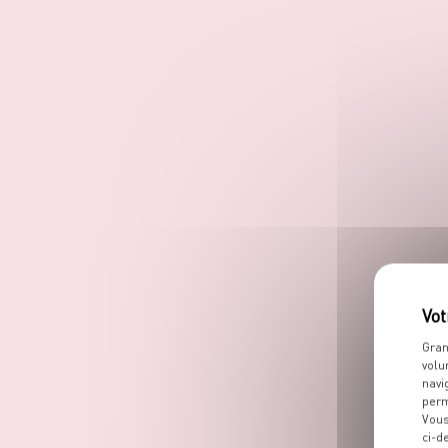
Gran
volu
navi
perm
Vous
ci-d