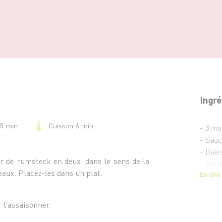
Ingré
Cuisson 6 min
15 min
- 3 mo
- Sauc
- Baie
 de rumsteck en deux, dans le sens de la
- Sel e
aux. Placez-les dans un plat.
En lire
r l’assaisonner.