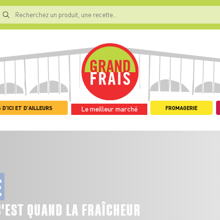
 D'ICI ET D'AILLEURS
FROMAGERIE
Le meilleur marché
E
C'EST QUAND LA FRAÎCHEUR