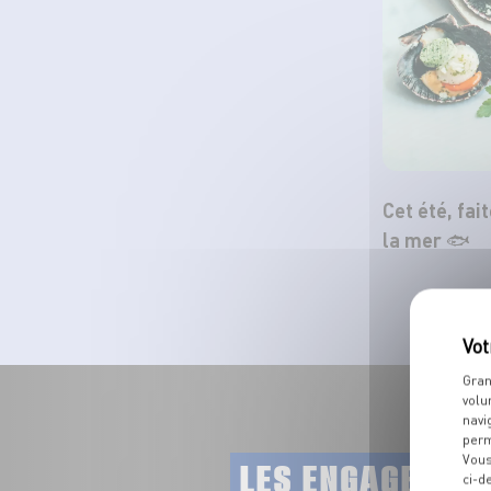
Cet été, fai
la mer 🐟
Gran
volu
navi
perm
Vous
LES ENGAGEMEN
ci-d