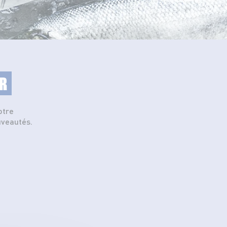
R
otre
uveautés.