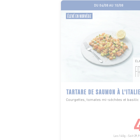
DU 04/08 AU 10/08
ÉLEVÉ EN NORVÈGE
ÉL
F
TARTARE DE SAUMON À L'ITALI
Courgettes, tomates mi-séchées et basilic
Les 140g - Soit 29,