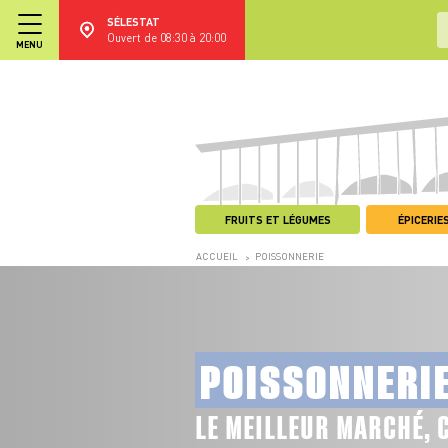
SÉLESTAT
Ouvert de 08:30 à 20:00
MENU
FRUITS ET LÉGUMES
ÉPICERIES
ACCUEIL
POISSONNERIE
>
POISSONNERI
LE MEILLEUR MARCHÉ, 