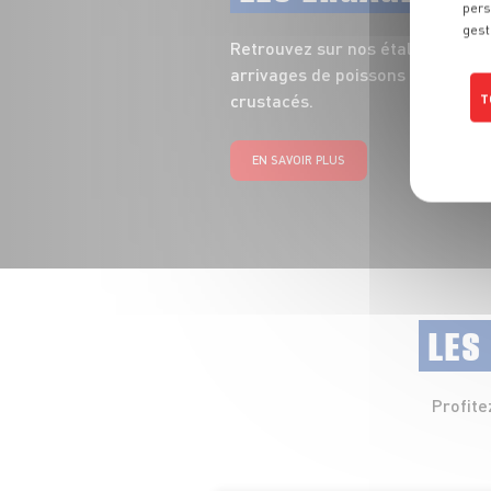
pers
gest
Retrouvez sur nos étals toute la
arrivages de poissons entiers, fi
crustacés.
T
EN SAVOIR PLUS
LES
Profite