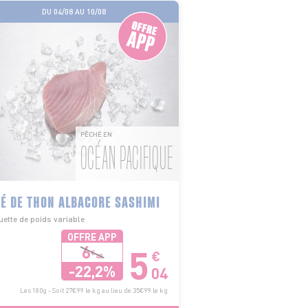
DU 04/08 AU 10/08
PÊCHÉ EN
OCÉAN PACIFIQUE
É DE THON ALBACORE SASHIMI
ette de poids variable
OFFRE APP
5
6
€
€
48
-22,2%
04
Les 180g - Soit 27€99 le kg au lieu de 35€99 le kg