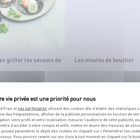
tes griller les saveurs de
Les moules de bouchot
TOUT VOIR
ses partenaires
d Frais et
utilisent des cookies afin d’établir des statistiques s
me des fréquentations, afficher de la publicité personnalisée en fonction de vot
gation, votre profil et votre localisation, mesurer l’audience de cette publicité, vo
ettre d’accéder à votre compte et enfin, mettre en œuvre des mesures de sécur
 pouvez paramétrer le dépôt des cookies en cliquant sur « Paramétrer les cook
TS
DE VOTRE POISSONNIER
essous. Vous pourrez revenir sur vos choix à tout moment en cliquant sur le bou