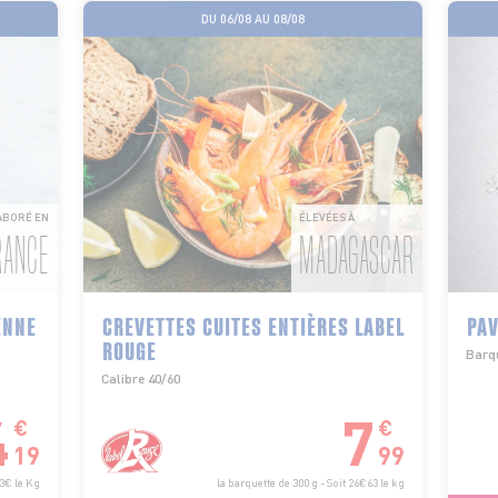
DU 06/08 AU 08/08
ABORÉ EN
ÉLEVÉES À
RANCE
MADAGASCAR
ENNE
CREVETTES CUITES ENTIÈRES LABEL
PAV
ROUGE
Barqu
Calibre 40/60
4
7
€
€
19
99
93€ le Kg
la barquette de 300 g - Soit 26€63 le kg