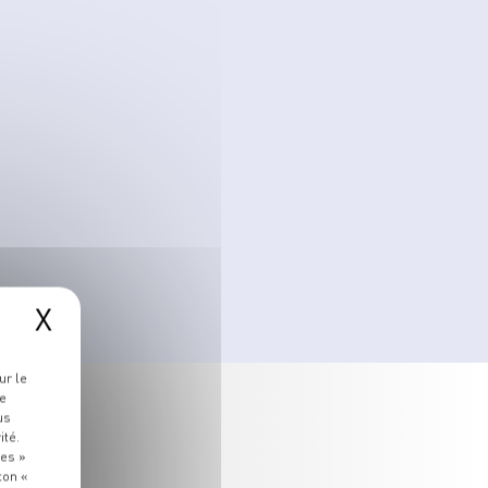
X
ur le
re
us
ité.
ies »
ton «