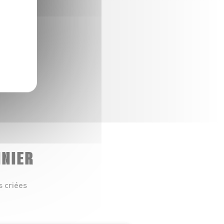
NNIER
s criées