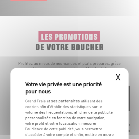
LES PROMOTIONS
DE VOTRE BOUCHER
Profitez au mieux de nos viandes et plats préparés, grâce
à nos offres promotionnelles disponibles toute l’année.
X
ses partenaires
Grand Frais et
utilisent des
Origine
Élaboré en
cookies afin d’établir des statistiques sur le
France
Espagne
volume des fréquentations, afficher de la publicité
personnalisée en fonction de votre navigation,
Chorizo
Cuisse de poulet déjointée
votre profil et votre localisation, mesurer
Doux ou fort e
À griller / à rôtir
l’audience de cette publicité, vous permettre
Dans la limite
Dans la limite des stocks disponibles
d’accéder à votre compte et enfin, mettre en œuvre