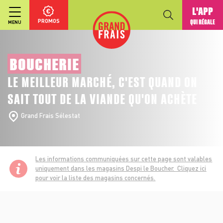
L'APP
PROMOS
QUI RÉGALE
MENU
BOUCHERIE
LE MEILLEUR MARCHÉ, C'EST QUAND ON
SAIT TOUT DE LA VIANDE QU'ON ACHÈTE
Grand Frais Sélestat
Les informations communiquées sur cette page sont valables
uniquement dans les magasins Despi le Boucher.
Cliquez ici
pour voir la liste des magasins concernés.