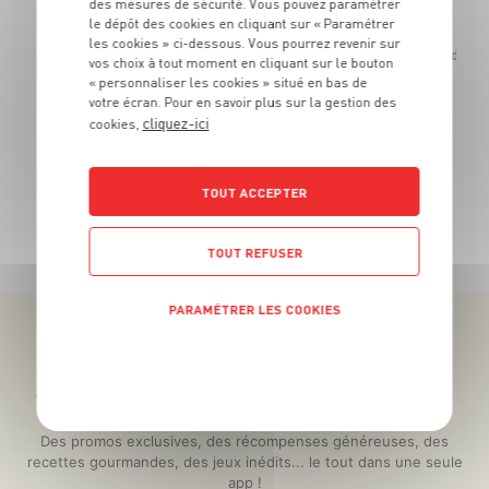
des mesures de sécurité. Vous pouvez paramétrer
5
€
le dépôt des cookies en cliquant sur « Paramétrer
99
les cookies » ci-dessous. Vous pourrez revenir sur
La pièce de 22
Le kg
vos choix à tout moment en cliquant sur le bouton
« personnaliser les cookies » situé en bas de
votre écran. Pour en savoir plus sur la gestion des
cliquez-ici
cookies,
TOUT ACCEPTER
TOUTES NOS PROMOTIONS
TOUT REFUSER
PARAMÉTRER LES COOKIES
POLITIQUE DE CONFIDENTIALITÉ
Téléchargez l’App pour profiter d’offres exclusives !
Des promos exclusives, des récompenses généreuses, des
recettes gourmandes, des jeux inédits... le tout dans une seule
app !