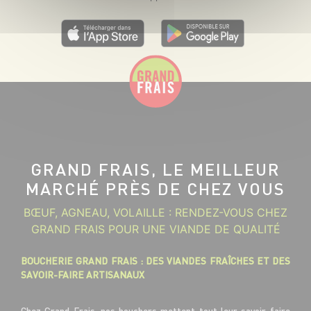
GRAND FRAIS, LE MEILLEUR
MARCHÉ PRÈS DE CHEZ VOUS
BŒUF, AGNEAU, VOLAILLE : RENDEZ-VOUS CHEZ
GRAND FRAIS POUR UNE VIANDE DE QUALITÉ
BOUCHERIE GRAND FRAIS : DES VIANDES FRAÎCHES ET DES
SAVOIR-FAIRE ARTISANAUX
Chez Grand Frais, nos bouchers mettent tout leur savoir-faire