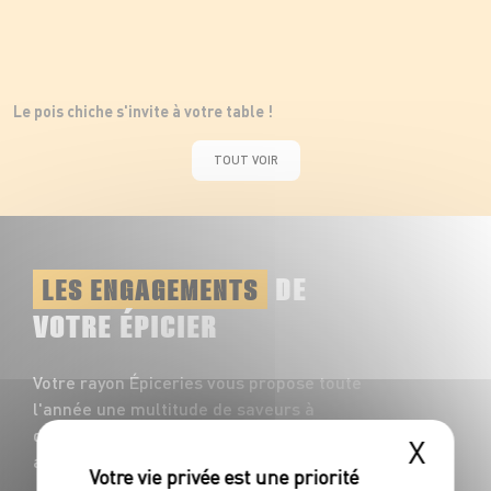
Le pois chiche s'invite à votre table !
TOUT VOIR
DE
LES ENGAGEMENTS
VOTRE ÉPICIER
Votre rayon Épiceries vous propose toute
l'année une multitude de saveurs à
découvrir : plus de 1200 références
X
accompagnent vos repas du quotidien !