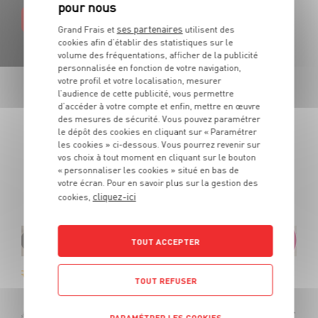
EN SAVOIR PLUS
ses partenaires
Grand Frais et
utilisent des
cookies afin d’établir des statistiques sur le
volume des fréquentations, afficher de la publicité
personnalisée en fonction de votre navigation,
votre profil et votre localisation, mesurer
l’audience de cette publicité, vous permettre
d’accéder à votre compte et enfin, mettre en œuvre
LES PROMOTIONS
des mesures de sécurité. Vous pouvez paramétrer
DE VOTRE ÉPICIER
le dépôt des cookies en cliquant sur « Paramétrer
les cookies » ci-dessous. Vous pourrez revenir sur
vos choix à tout moment en cliquant sur le bouton
« personnaliser les cookies » situé en bas de
Des produits de qualité et des promotions tous les jours.
votre écran. Pour en savoir plus sur la gestion des
De quoi cuisiner tous vos repas au meilleur prix !
cliquez-ici
cookies,
TOUT ACCEPTER
Rosé AOC Tavel Acantalys
TOUT REFUSER
OFFRE APP
Soit
7
€
99
6
€
PARAMÉTRER LES COOKIES