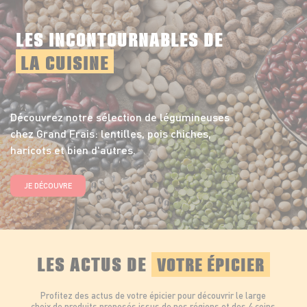
LES INCONTOURNABLES DE
LA CUISINE
Découvrez notre sélection de légumineuses
chez Grand Frais: lentilles, pois chiches,
haricots et bien d'autres.
JE DÉCOUVRE
LES ACTUS DE
VOTRE ÉPICIER
Profitez des actus de votre épicier pour découvrir le large
choix de produits proposés issus de nos régions et des 4 coins