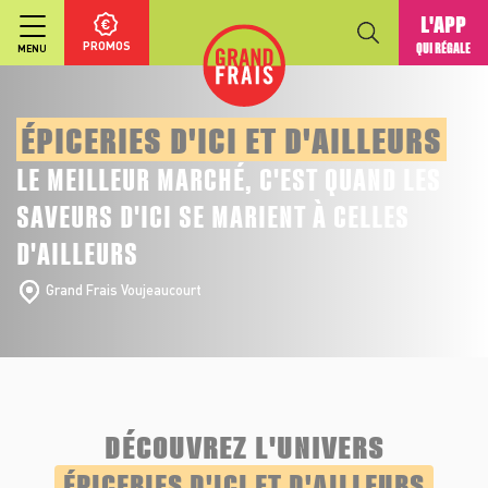
L'APP
PROMOS
QUI RÉGALE
MENU
ÉPICERIES D'ICI ET D'AILLEURS
LE MEILLEUR MARCHÉ, C'EST QUAND LES
SAVEURS D'ICI SE MARIENT À CELLES
D'AILLEURS
Grand Frais Voujeaucourt
DÉCOUVREZ L'UNIVERS
ÉPICERIES D'ICI ET D'AILLEURS