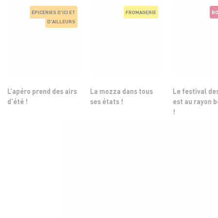
ÉPICERIES D'ICI ET
FROMAGERIE
BOUCHE
D'AILLEURS
’apéro prend des airs
La mozza dans tous
Le festival des cô
’été !
ses états !
est au rayon bouc
!