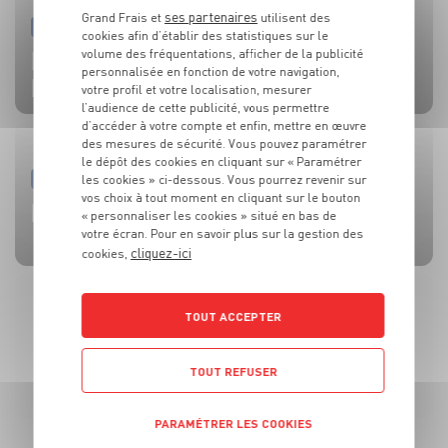
ses partenaires
Grand Frais et
utilisent des
PRODUIT
PRODUIT
PRODUIT
PRODUIT
PRODUIT
cookies afin d’établir des statistiques sur le
TOMATES
OLIVES
BEAUFORT AOP
CÔTE DE BŒUF
MOULES DE BOUCHOT AOP DE LA BAIE DU MONT-SAINT-
volume des fréquentations, afficher de la publicité
personnalisée en fonction de votre navigation,
MICHEL
votre profil et votre localisation, mesurer
l’audience de cette publicité, vous permettre
d’accéder à votre compte et enfin, mettre en œuvre
des mesures de sécurité. Vous pouvez paramétrer
le dépôt des cookies en cliquant sur « Paramétrer
les cookies » ci-dessous. Vous pourrez revenir sur
RECETTE
ACTUALITE
RECETTE
RECETTE
RECETTE
vos choix à tout moment en cliquant sur le bouton
BRUSCHETTA FRAISES TOMATES MOZZA
L’HUILE QUI FAIT TOUTE LA DIFFÉRENCE !
SALADE MOZZARELLA, PÊCHE ET AVOCAT
CÔTE DE BOEUF AU ROQUEFORT
BROCHETTES DE SARDINES ET SAUCE À LA MENTHE
« personnaliser les cookies » situé en bas de
votre écran. Pour en savoir plus sur la gestion des
cliquez-ici
cookies,
TOUT ACCEPTER
TOUT REFUSER
PARAMÉTRER LES COOKIES