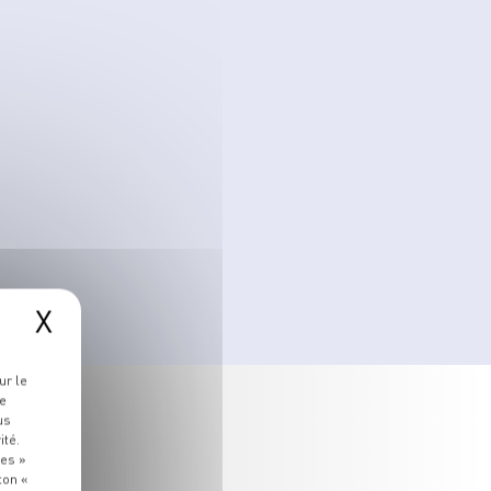
X
ur le
re
us
ité.
ies »
ton «