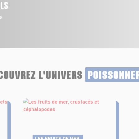
ALS
s
COUVREZ L'UNIVERS
POISSONNE
LES FRUITS DE MER,