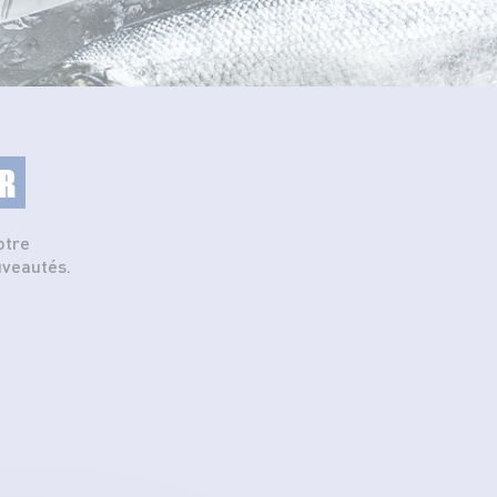
R
otre
uveautés.