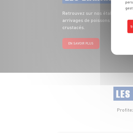
pers
gest
Retrouvez sur nos étals toute la
arrivages de poissons entiers, fi
crustacés.
T
EN SAVOIR PLUS
LES
Profite