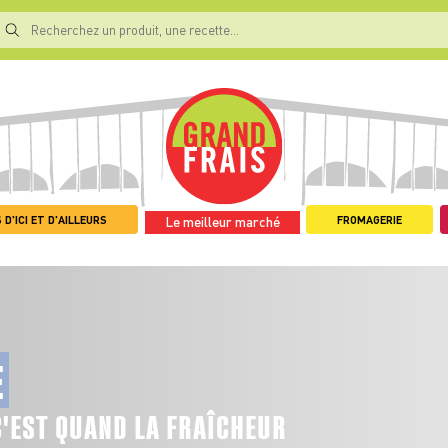
 D'ICI ET D'AILLEURS
FROMAGERIE
Le meilleur marché
E
C'EST QUAND LA FRAÎCHEUR