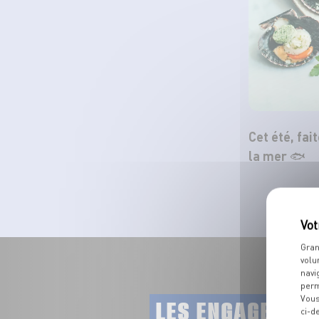
Cet été, fai
la mer 🐟
Gran
volu
navi
perm
Vous
LES ENGAGEMEN
ci-d