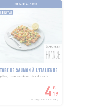
DU 04/08 AU 10/08
 EN NORVÈGE
ÉLABORÉ EN
FRANCE
TARE DE SAUMON À L'ITALIENNE
ettes, tomates mi-séchées et basilic
4
€
19
Les 140g - Soit 29,93€ le Kg