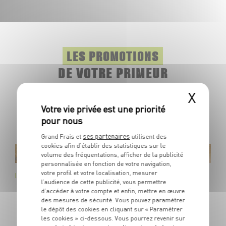
LES PROMOTIONS
DE VOTRE PRIMEUR
X
Il y a une saison pour les fruits et légumes, mais pas pour
les promotions.Toute l'année, retrouvez dans votre
marché des produits à prix frais.
ses partenaires
Grand Frais et
utilisent des
cookies afin d’établir des statistiques sur le
volume des fréquentations, afficher de la publicité
e-Zélande
personnalisée en fonction de votre navigation,
votre profil et votre localisation, mesurer
SunGold
l’audience de cette publicité, vous permettre
rie 1 / Calibre 25
d’accéder à votre compte et enfin, mettre en œuvre
Jaune
des mesures de sécurité. Vous pouvez paramétrer
le dépôt des cookies en cliquant sur « Paramétrer
les cookies » ci-dessous. Vous pourrez revenir sur