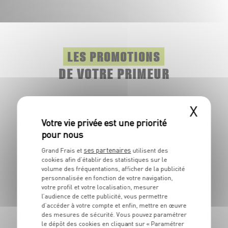
LES PROMOTIONS
DE VOTRE PRIMEUR
Il y a une saison pour les fruits et légumes, mais pas pour
X
les promotions.Toute l'année, retrouvez dans votre
marché des produits à prix frais.
ses partenaires
Origine
Grand Frais et
utilisent des
Italie
cookies afin d’établir des statistiques sur le
volume des fréquentations, afficher de la publicité
Et/ou
personnalisée en fonction de votre navigation,
Espagne
votre profil et votre localisation, mesurer
l’audience de cette publicité, vous permettre
Pastèque Noire
d’accéder à votre compte et enfin, mettre en œuvre
1
€
des mesures de sécurité. Vous pouvez paramétrer
19
le dépôt des cookies en cliquant sur « Paramétrer