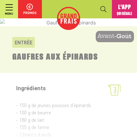
L'APP
PROMOS
QUI RÉGALE
MENU
ENTRÉE
GAUFRES AUX ÉPINARDS
Ingrédients
- 150 g de jeunes pousses d’épinards
- 100 g de beurre
- 180 g de lait
- 155 g de farine
- 2 blancs d’œufs