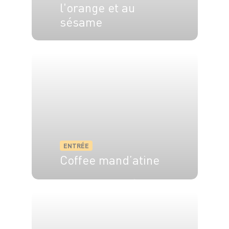
l'orange et au
sésame
4 pers.
15 min
ENTRÉE
Coffee mand’atine
4 pers.
40 min
15 min