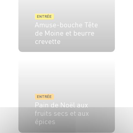
ENTRÉE
Amuse-bouche Tête
de Moine et beurre
crevette
4 pers.
10 min
ENTRÉE
Pain de Noël aux
fruits secs et aux
épices