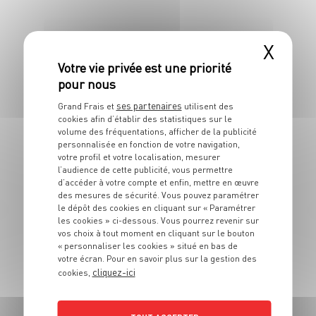
4 pers.
15 min
1h
X
ses partenaires
Grand Frais et
utilisent des
cookies afin d’établir des statistiques sur le
ENTRÉE
volume des fréquentations, afficher de la publicité
Gougères à la
personnalisée en fonction de votre navigation,
votre profil et votre localisation, mesurer
Tomme de Savoie
l’audience de cette publicité, vous permettre
d’accéder à votre compte et enfin, mettre en œuvre
des mesures de sécurité. Vous pouvez paramétrer
6 pers.
20 min
25 min
le dépôt des cookies en cliquant sur « Paramétrer
les cookies » ci-dessous. Vous pourrez revenir sur
vos choix à tout moment en cliquant sur le bouton
« personnaliser les cookies » situé en bas de
votre écran. Pour en savoir plus sur la gestion des
cliquez-ici
cookies,