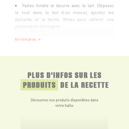
Faites fondre le beurre avec le lait. Déposez
le tout dans le bol d’un mixeur, ajoutez les
épinards et la farine. Mixez pour obtenir une
préparation homogène.
En lire plus
Montez les blancs en neige. Incorporez
délicatement les blancs montés à la préparation
précédente.
PLUS D'INFOS SUR LES
Faites chauffer votre gaufrier légèrement
huilé. Prélevez une petite quantité de pâte, puis
PRODUITS
DE LA RECETTE
déposez-la au centre du gaufrier. Laissez cuire 2
à 3 minutes afin que les gaufres soient bien
Découvrez nos produits disponibles dans
dorées.
votre halle.
Servez sans attendre.