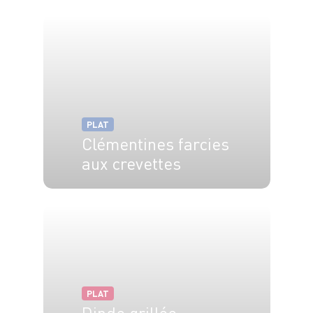
6 pers.
10 min
50 min
PLAT
Clémentines farcies
aux crevettes
4 pers.
15 min
PLAT
Dinde grillée,