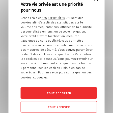
vietnamienne au
poulet
ses partenaires
Grand Frais et
utilisent des
4 pers.
20 min
10 min
cookies afin d’établir des statistiques sur le
volume des fréquentations, afficher de la publicité
personnalisée en fonction de votre navigation,
votre profil et votre localisation, mesurer
l’audience de cette publicité, vous permettre
d’accéder à votre compte et enfin, mettre en œuvre
des mesures de sécurité. Vous pouvez paramétrer
le dépôt des cookies en cliquant sur « Paramétrer
les cookies » ci-dessous. Vous pourrez revenir sur
vos choix à tout moment en cliquant sur le bouton
PLAT
« personnaliser les cookies » situé en bas de
Velouté de
votre écran. Pour en savoir plus sur la gestion des
cliquez-ici
champignons bruns
cookies,
4 pers.
20 min
15 min
TOUT ACCEPTER
TOUT REFUSER