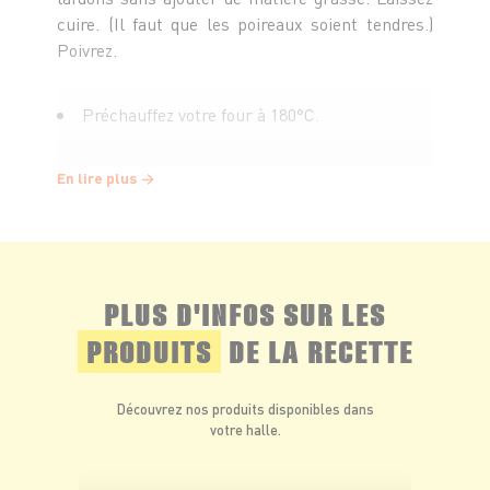
cuire. (Il faut que les poireaux soient tendres.)
Poivrez.
Préchauffez votre four à 180°C.
Dans un saladier, battez les œufs en omelette
En lire plus
et rajoutez le lait, la crème ainsi que les poireaux
et lardons. Mélangez.
Ajoutez le maroilles coupé en petits dés.
PLUS D'INFOS SUR LES
Mélangez le tout et rectifiez l'assaisonnement si
PRODUITS
DE LA RECETTE
nécessaire.
Découvrez nos produits disponibles dans
Dans un moule à manquer, étalez du papier
votre halle.
de cuisson. Saupoudrez de chapelure, puis
versez la préparation.