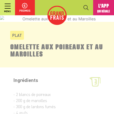
L'APP
PROMOS
QUI RÉGALE
MENU
PLAT
OMELETTE AUX POIREAUX ET AU
MAROILLES
Ingrédients
- 2 blancs de poireaux
- 200 g de maroilles
- 300 g de lardons fumés
- 4 œufs