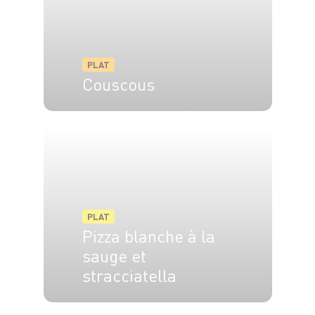
PLAT
Couscous
8 pers.
45 min
1h30
PLAT
Pizza blanche à la
sauge et
stracciatella
4 pers.
35 min
10 min