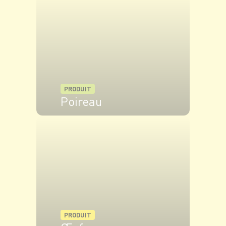
Mettez au four et laissez cuire environ 30 à 35
min selon votre goût.
PRODUIT
Poireau
VOIR LE PRODUIT
PRODUIT