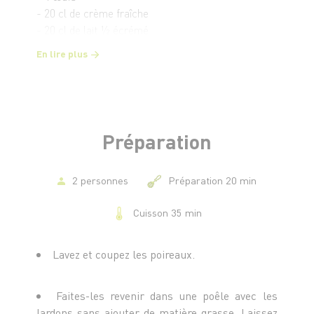
- 20 cl de crème fraîche
- 20 cl de lait ½ écrémé
- Chapelure
En lire plus
- Poivre
Préparation
2 personnes
Préparation 20 min
Cuisson 35 min
Lavez et coupez les poireaux.
Faites-les revenir dans une poêle avec les
lardons sans ajouter de matière grasse. Laissez