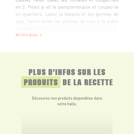
en 2. Pelez à vif le pamplemousse et coupez-le
en quartiers. Lavez la batavia et les germes de
soja. Faites dorer les graines de soja à la poêle
pendant 2 min.
En lire plus
Préparez la sauce : broyez ensemble au
mixer l’oignon, la moutarde, l’huile et la
coriandre. Incorporez le jus des agrumes,
mélangez puis ajoutez le yaourt, le curry, le
PLUS D'INFOS SUR LES
gingembre, salez et poivrez puis mixez de
PRODUITS
DE LA RECETTE
nouveau pour obtenir un mélange crémeux.
Découvrez nos produits disponibles dans
Dans un saladier, mettez la batavia, les
votre halle.
tomates, les germes de soja, les épis de maïs
puis saupoudrez de sésame.
Nappez de sauce et parsemez de coriandre