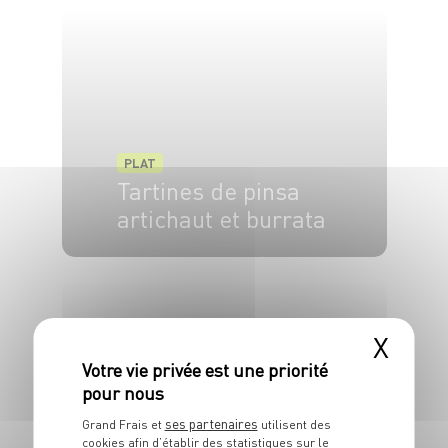
PLAT
Tartines de pinsa
artichaut et burrata
4 pers.
10 min
5 min
X
ses partenaires
Grand Frais et
utilisent des
PLAT
cookies afin d’établir des statistiques sur le