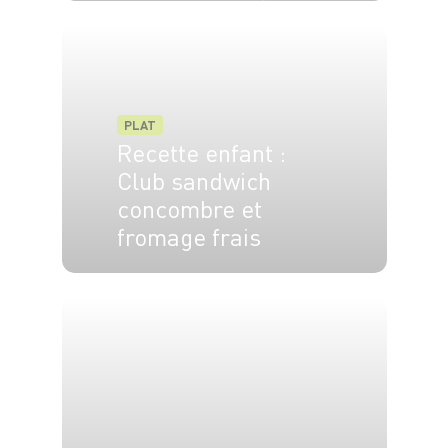
4 pers.
15 min
30 min
PLAT
Recette enfant :
Club sandwich
concombre et
fromage frais
4 pers.
10 min