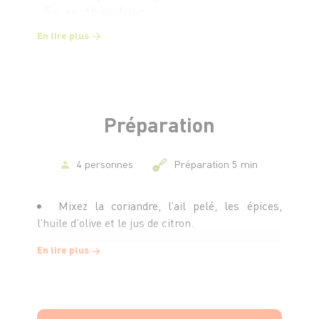
- 5 c. à s. d’huile d'olive
- Le jus d’un citron jaune
En lire plus
- Sel et poivre du moulin
Préparation
4 personnes
Préparation 5 min
Mixez la coriandre, l’ail pelé, les épices,
l’huile d’olive et le jus de citron.
En lire plus