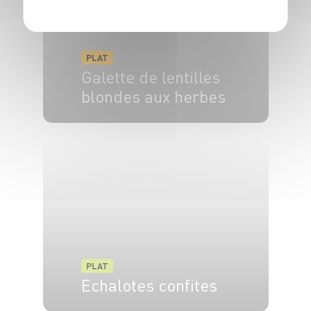
PLAT
Galette de lentilles
blondes aux herbes
4 pers.
15 min
20 min
PLAT
Echalotes confites