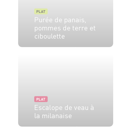
PLAT
Purée de panais,
pommes de terre et
ciboulette
6 pers.
5 min
20 min
PLAT
Escalope de veau à
la milanaise
4 pers.
10 min
10 min