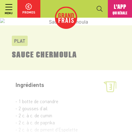
L'APP
PROMOS
QUI RÉGALE
MENU
PLAT
SAUCE CHERMOULA
Ingrédients
- 1 botte de coriandre
- 2 gousses d’ail
- 2 c. à c. de cumin
- 2 c. à c. de paprika
- 2 c. à c. de piment d'Espelette