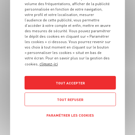
Noix de Saint-
volume des fréquentations, afficher de la publicité
personnalisée en fonction de votre navigation,
Jacques aux cèpes
votre profil et votre localisation, mesurer
l’audience de cette publicité, vous permettre
d’accéder à votre compte et enfin, mettre en œuvre
4 pers.
20 min
20 min
des mesures de sécurité. Vous pouvez paramétrer
le dépôt des cookies en cliquant sur « Paramétrer
les cookies » ci-dessous. Vous pourrez revenir sur
vos choix à tout moment en cliquant sur le bouton
« personnaliser les cookies » situé en bas de
votre écran. Pour en savoir plus sur la gestion des
cliquez-ici
cookies,
PLAT
TOUT ACCEPTER
Gratin de semoule
au fromage
TOUT REFUSER
4 pers.
20 min
25 min
PARAMÉTRER LES COOKIES
POLITIQUE DE CONFIDENTIALITÉ