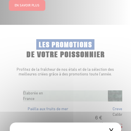
EN SAVOIR PLUS
LES PROMOTIONS
DE VOTRE POISSONNIER
Profitez de la fraîcheur de nos étals et de la sélection des
meilleures criées grâce à des promotions toute l’année.
Élaborée en
Élevées à
France
Madagascar
Paëlla aux fruits de mer
Crevettes 
Calibre 40
6
€
49
X