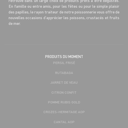
retrouve dans un large choix de produits prêts à être dégustés.
En famille ou entre amis, pour les fêtes ou pour le simple plaisir
des papilles, le rayon traiteur de notre poissonnerie vous offre de
nouvelles occasions d’apprécier les poissons, crustacés et fruits
de mer.
PRODUITS DU MOMENT
PERSIL FRISÉ
RUTABAGA
JARRET DE VEAU
CITRON CONFIT
POMME RUBIS GOLD
CROZES-HERMITAGE AOP
CANTAL AOP