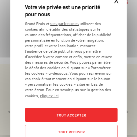
La barquette de 800g - Soit 8€11 le Kg
l
ses partenaires
Grand Frais et
utilisent des
cookies afin d’établir des statistiques sur le
volume des fréquentations, afficher de la publicité
personnalisée en fonction de votre navigation,
TOUTES NOS PROMOTIONS
votre profil et votre localisation, mesurer
l’audience de cette publicité, vous permettre
d’accéder à votre compte et enfin, mettre en œuvre
des mesures de sécurité. Vous pouvez paramétrer
le dépôt des cookies en cliquant sur « Paramétrer
les cookies » ci-dessous. Vous pourrez revenir sur
vos choix à tout moment en cliquant sur le bouton
« personnaliser les cookies » situé en bas de
votre écran. Pour en savoir plus sur la gestion des
Téléchargez l’App pour profiter d’offres exclusives !
cliquez-ici
cookies,
Des promos exclusives, des récompenses généreuses, des
recettes gourmandes, des jeux inédits... le tout dans une seule
TOUT ACCEPTER
app !
TOUT REFUSER