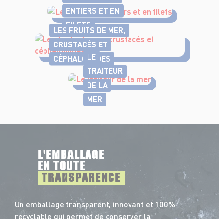
ENTIERS ET EN
FILETS
LES FRUITS DE MER,
CRUSTACÉS ET
LE
CÉPHALOPODES
TRAITEUR
DE LA
MER
L'EMBALLAGE
EN TOUTE
TRANSPARENCE
Un emballage transparent, innovant et 100%
recyclable qui permet de conserver la