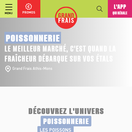
L'APP
PROMOS
QUI RÉGALE
MENU
POISSONNERIE
LE MEILLEUR MARCHÉ, C'EST QUAND LA
FRAÎCHEUR DÉBARQUE SUR VOS ÉTALS
Grand Frais Athis-Mons
DÉCOUVREZ L'UNIVERS
POISSONNERIE
LES POISSONS