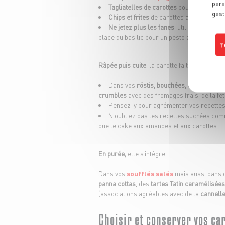
pers
Tagliatelles de carottes
pour une présent
gest
Chips et frites
de carottes au four pour l
Ne jetez plus les fanes
, utilisez-les la
place du basilic pour un pesto après les avo
T
Râpée puis cuite
, la carotte fait merveille :
Dans vos
röstis, bouchées, croquettes d
crumbles
avec des fromages frais, de la f
Pensez-y pour agrémenter vos recette
N’oubliez pas les recettes sucrées co
que le cake aux amandes et aux carottes
En purée,
elle s’intègre :
Dans vos
soufflés salés
mais aussi dans
panna cottas
, des
tartes Tatin caramélisées
(associations agréables avec de la
cannell
Choisir et conserver vos ca