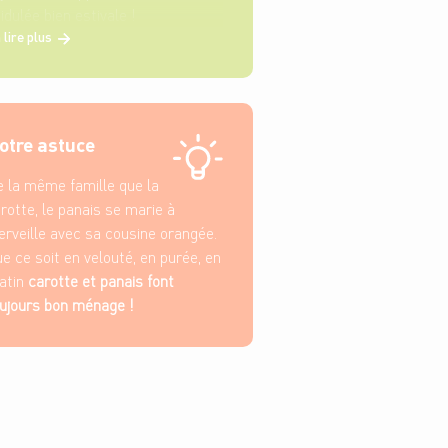
idulée bien estivale !
 lire plus
otre astuce
 la même famille que la
rotte, le panais se marie à
rveille avec sa cousine orangée.
e ce soit en velouté, en purée, en
atin
carotte et panais font
ujours bon ménage !