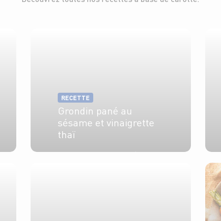
RECETTE
Grondin pané au
sésame et vinaigrette
thaï
4 pers.
30 min
5 min