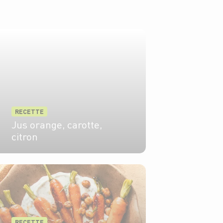
RECETTE
Jus orange, carotte,
citron
2 pers.
5 min
RECETTE