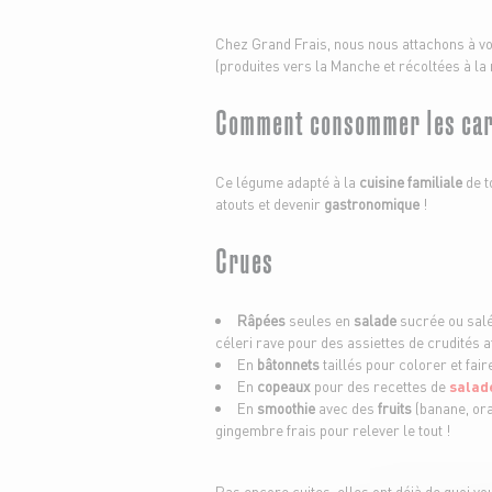
Chez Grand Frais, nous nous attachons à vou
(produites vers la Manche et récoltées à la 
Comment consommer les car
Ce légume adapté à la
cuisine familiale
de t
atouts et devenir
gastronomique
!
Crues
Râpées
seules en
salade
sucrée ou salé
céleri rave pour des assiettes de crudités a
En
bâtonnets
taillés pour colorer et fai
En
copeaux
pour des recettes de
salad
En
smoothie
avec des
fruits
(banane, or
gingembre frais pour relever le tout !
Pas encore cuites, elles ont déjà de quoi v