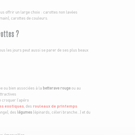
s offrir un large choix : carottes non lavées
main), carottes de couleurs.
ottes ?
ous les jours peut aussi se parer de ses plus beaux
e ou bien associées à la
betterave rouge
ou au
ttractives
re croquer l’apéro
es exotiques
, des
rouleaux de printemps
ange), des
légumes
(épinards, céleri branche…) et du
ous émerveiller…