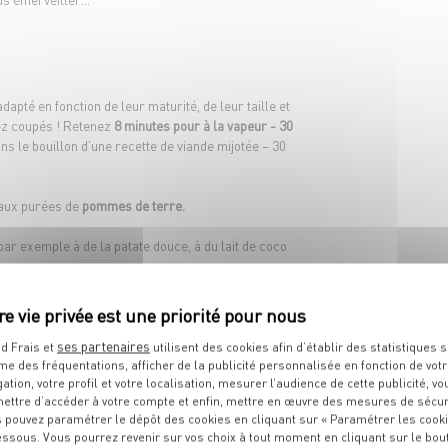
apté en fonction de leur maturité, de leur taille et
ez coupés ! Retenez
8 minutes pour à la vapeur - 30
ns le bouillon d’une recette de viande mijotée – 30
r aux purées de
pommes de terre.
par exemple à de la patate douce, à du lait de coco
les
:
bœuf bourguignon
, veau marengo, lasagnes,
es et des lardons, gratins de légumes… Le thym est
arotte.
ses partenaires
d Frais et
utilisent des cookies afin d’établir des statistiques s
me des fréquentations, afficher de la publicité personnalisée en fonction de vot
ces de présentation :
gation, votre profil et votre localisation, mesurer l’audience de cette publicité, vo
ettre d’accéder à votre compte et enfin, mettre en œuvre des mesures de sécur
 pouvez paramétrer le dépôt des cookies en cliquant sur « Paramétrer les cook
 poêle
ou en
brunoise
(avec rutabaga, navets,
essous. Vous pourrez revenir sur vos choix à tout moment en cliquant sur le bou
 blancs
, vos crustacés en sauce !