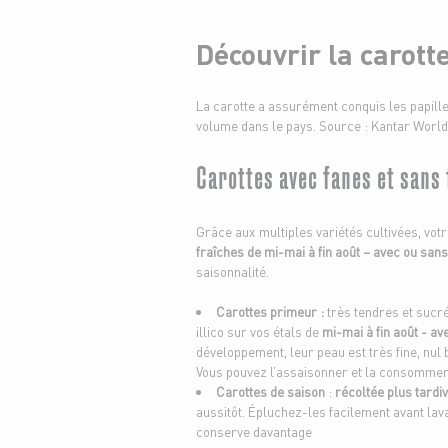
Découvrir la carott
La carotte a assurément conquis les papill
volume dans le pays. Source : Kantar Worl
Carottes avec fanes et sans 
Grâce aux multiples variétés cultivées, vo
fraîches de mi-mai à fin août – avec ou san
saisonnalité.
Carottes primeur :
très tendres et sucr
illico sur vos étals de
mi-mai à fin août - av
développement, leur peau est très fine, nul
Vous pouvez l’assaisonner et la consommer 
Carottes de saison
:
récoltée plus tardi
aussitôt. Épluchez-les facilement avant lava
conserve davantage