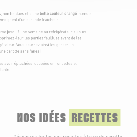
, non fendues et d’une
belle couleur orangé
intense.
émoignent d’une grande fraîcheur !
rve jusqu’à une semaine au réfrigérateur au plus
pprimez-leur les parties feuillues avant de les
gérateur.
Vous pourrez ainsi les garder un
une carotte sans fanes).
es avoir épluchées, coupées en rondelles et
lante.
NOS IDÉES
RECETTES
Découvrez toutes nos recettes à base de carotte.