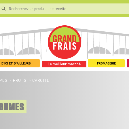
 D'ICI ET D'AILLEURS
FROMAGERIE
Le meilleur marché
>
>
UMES
FRUITS
CAROTTE
ÉGUMES