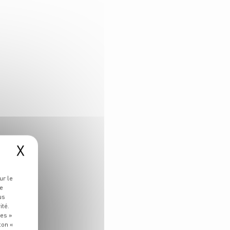
X
ur le
re
us
ité.
ies »
ton «