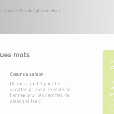
e, Manche, Pas de Calais et Aisne
ques mots
L
v
Cœur de saison
Po
De mai à juillet pour les
de
carottes primeur, le reste de
p
l’année pour les carottes de
fr
saison et les c
dé
ox