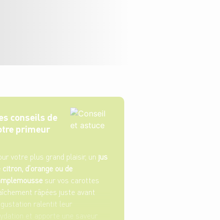
es conseils de
otre primeur
ur votre plus grand plaisir, un
jus
 citron, d’orange ou de
amplemousse
sur vos carottes
aîchement râpées juste avant
gustation ralentit leur
ydation et apporte une saveur