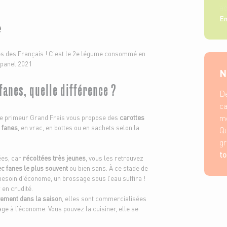
ac
En
e
es des Français ! C’est le 2e légume consommé en
dpanel 2021
N
fanes, quelle différence ?
De
ca
me
tre primeur Grand Frais vous propose des
carottes
s fanes
, en vrac, en bottes ou en sachets selon la
Qu
gr
to
ées, car
récoltées très jeunes
, vous les retrouvez
ec fanes le plus souvent
ou bien sans. À ce stade de
 besoin d'économe, un brossage sous l’eau suffira !
en crudité.
vement dans la saison
, elles sont commercialisées
ge à l’économe. Vous pouvez la cuisiner, elle se