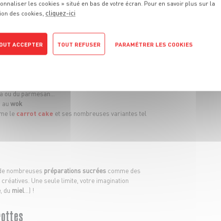
onnaliser les cookies » situé en bas de votre écran. Pour en savoir plus sur la
ation originale dans vos assiettes !
cliquez-ici
ion des cookies,
’apéritif, le brunch ou l’accompagnement d’un plat
vées et émincées pour agrémenter vos plats ou à la
ir blanchies.
OUT ACCEPTER
TOUT REFUSER
PARAMÉTRER LES COOKIES
POLITIQUE DE CONFIDENTIALITÉ
e légumes, tartes fines
, ou encore dans vos
eta ou du parmesan…
s au
wok
mme le
carrot cake
et ses nombreuses variantes tel
 de nombreuses
préparations sucrées
comme des
créatives. Une seule limite, votre imagination
e
, du
miel
…) !
rottes