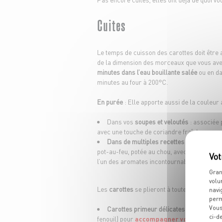
Cuites
Le temps de cuisson des carottes doit être ad
de la dimension des morceaux que vous av
minutes dans l’eau bouillante salée
ou en da
minutes au four à 200°C.
En purée
: Elle apporte aussi de la couleu
Dans vos
soupes et veloutés
: associée 
avec une touche de coriandre fraîche…
Dans de multiples recettes traditionnel
pot-au-feu, potée au chou, avec des lentill
l’un des aromates incontournables avec la c
Gran
volu
Les
carottes
se plieront à toutes vos exigen
navi
perm
Vous
Carottes primeur délicates glacées à la
ci-d
fenouil) pour
accompagner vos poissons