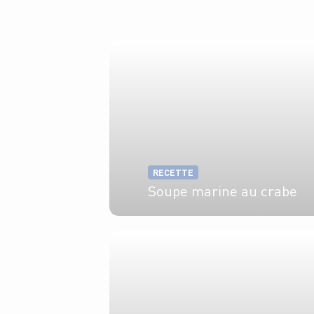
RECETTE
Soupe marine au crabe
4 pers.
30 min
50 min