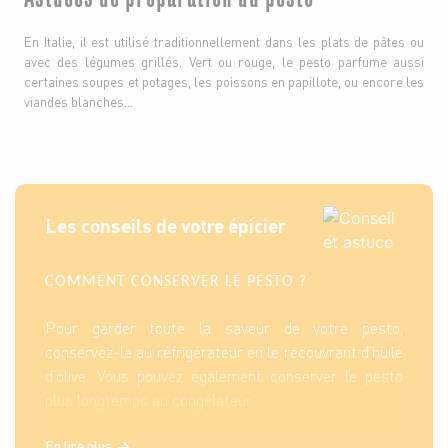
En Italie, il est utilisé traditionnellement dans les plats de pâtes ou
avec des légumes grillés. Vert ou rouge, le pesto parfume aussi
certaines soupes et potages, les poissons en papillote, ou encore les
viandes blanches...
Les conseils de votre épicier
COMMENT CONSERVER LE PESTO ?
Pour garder toute la saveur de votre pesto,
conservez-le au réfrigérateur en le recouvrant d’huile
d’olive. Vous pouvez également conserver le pesto
plus longtemps au congélateur.
En lire plus