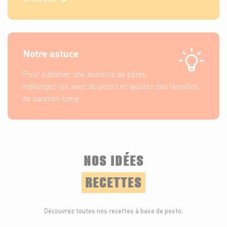
Notre astuce
Pour sublimer une assiette de pâtes,
mélangez-les avec du pesto et ajoutez des lamelles
de saumon fumé.
NOS IDÉES
RECETTES
Découvrez toutes nos recettes à base de pesto.