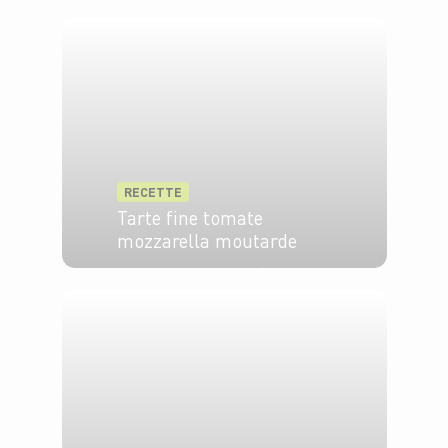
RECETTE
Tarte fine tomate
mozzarella moutarde
4 pers.
15 min
20 min