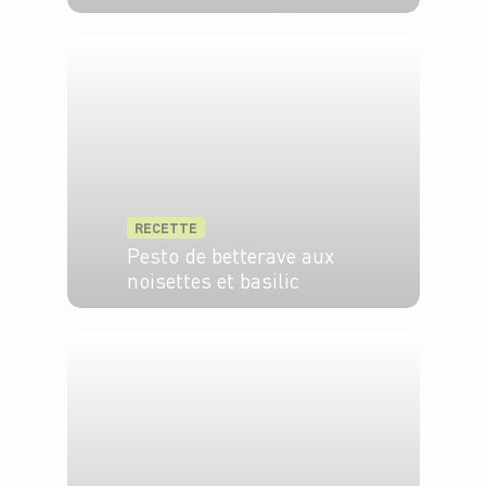
4 pers.
10 min
20 min
RECETTE
Pesto de betterave aux
noisettes et basilic
6 pers.
20 min