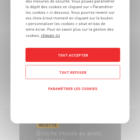
des mesures de sécurité. Vous pouvez paramétrer
le dépôt des cookies en cliquant sur « Paramétrer
les cookies » ci-dessous. Vous pourrez revenir sur
vos choix à tout moment en cliquant sur le bouton
« personnaliser les cookies » situé en bas de
votre écran. Pour en savoir plus sur la gestion des
RECETTE
cliquez-ici
cookies,
Pizza blanche aux
légumes de printemps et
à la burrata fumée
TOUT ACCEPTER
4 pers.
20 min
15 min
TOUT REFUSER
PARAMÉTRER LES COOKIES
POLITIQUE DE CONFIDENTIALITÉ
RECETTE
Brioche tressée au pesto