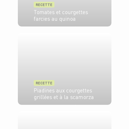
RECETTE
Tomates et courgettes
farcies au quinoa
4 pers.
20 min
35 min
RECETTE
Piadines aux courgettes
grillées et à la scamorza
4 pers.
15 min
3 min