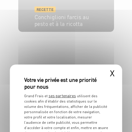
RECETTE
Conchiglioni farcis au
pesto et à la ricotta
8 pers.
30 minutes
1h
X
RECETTE
ses partenaires
Grillade d'agneau au
Grand Frais et
utilisent des
cookies afin d’établir des statistiques sur le
pesto
volume des fréquentations, afficher de la publicité
personnalisée en fonction de votre navigation,
4 pers.
15 min
10 min
votre profil et votre localisation, mesurer
l’audience de cette publicité, vous permettre
d’accéder à votre compte et enfin, mettre en œuvre