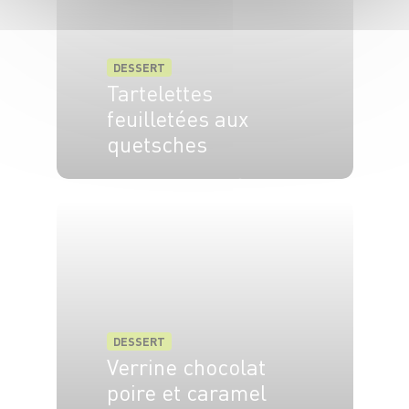
DESSERT
Tartelettes
feuilletées aux
quetsches
6 pers.
15 min
15 min
DESSERT
Verrine chocolat
poire et caramel