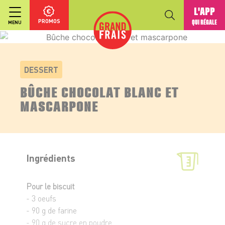
L'APP
PROMOS
QUI RÉGALE
MENU
DESSERT
BÛCHE CHOCOLAT BLANC ET
MASCARPONE
Ingrédients
Pour le biscuit
- 3 oeufs
- 90 g de farine
- 90 g de sucre en poudre