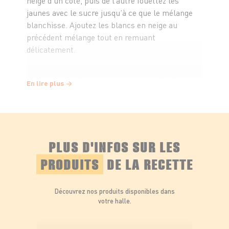
neige d’un côté, puis de l’autre fouettez les
jaunes avec le sucre jusqu’à ce que le mélange
blanchisse. Ajoutez les blancs en neige au
précédent mélange tout en remuant
délicatement.
Tamisez la farine puis incorporez-la, toujours
En lire plus
en mélangeant délicatement. Étalez
uniformément sur une plaque de forme
rectangulaire recouverte de papier sulfurisé et
enfournez 10 minutes.
PLUS D'INFOS SUR LES
Sortiez le biscuit du four, retournez-le à plat
PRODUITS
DE LA RECETTE
sur un torchon humide et retirez le papier
sulfurisé. A l’aide du torchon, roulez le biscuit
Découvrez nos produits disponibles dans
puis laissez complètement refroidir.
votre halle.
Préparation de la crème
: