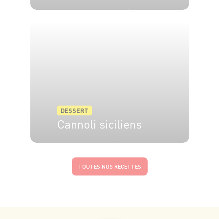
4 pers.
20 min
15 min
DESSERT
Cannoli siciliens
6 pers.
1h
10 min
TOUTES NOS RECETTES