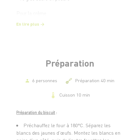
Pour la crème
- 1 oeuf
En lire plus
- 30 g de sucre en poudre
- 180 g de mascarpone
- 150 g de chocolat blanc
Pour le jus
Préparation
- 3-4 poires
- 1 gousse de vanille
- 1 litre d'eau
6 personnes
Préparation 40 min
Cuisson 10 min
Pour la finition
- 1-2 poires
- Copeaux de chocolat blanc
Préparation du biscuit
:
Préchauffez le four à 180°C. Séparez les
blancs des jaunes d’œufs. Montez les blancs en