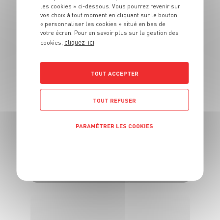
DESSERT
les cookies » ci-dessous. Vous pourrez revenir sur
Trempette smores
vos choix à tout moment en cliquant sur le bouton
« personnaliser les cookies » situé en bas de
aux figues
votre écran. Pour en savoir plus sur la gestion des
cliquez-ici
cookies,
4 pers.
10 min
6 min
TOUT ACCEPTER
TOUT REFUSER
PARAMÉTRER LES COOKIES
DESSERT
Clémentines givrées
POLITIQUE DE CONFIDENTIALITÉ
au miel
4 pers.
15 min
10 min