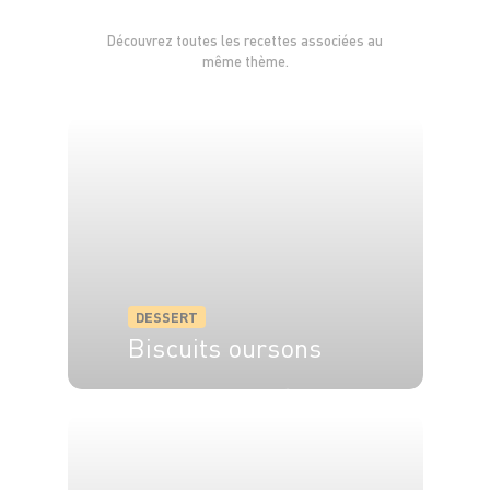
doucement mais en tout serrant bien.
Découvrez toutes les recettes associées au
même thème.
Coupez les deux extrémités afin d’avoir des
bords nets. Puis recouvrez la bûche du restant
de la crème, réservez au réfrigérateur minimum
4 h. Avant de servir, décorez à votre guise la
bûche, avec des morceaux de poires, des
copeaux de chocolat blanc, etc.
A servir avec* :
Un Crémant d'Alsace AOC brut réserve
DESSERT
"Pierre Sparr"
Biscuits oursons
*L'abus d'alcool est dangereux pour la santé. A consommer
4 pers.
20 min
15 min
avec modération.