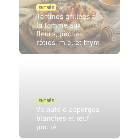
ENTRÉE
Tartines grillées à
la tomme aux
fleurs, pêches
rôties, miel et thym
15min
10min
ENTRÉE
Velouté d’asperges
blanches et œuf
poché