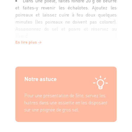
Dans une poêle, faites fondre 20 g de beurre
et faites-y revenir les échalotes. Ajoutez les
poireaux et laissez cuire à feu doux quelques
minutes (les poireaux ne doivent pas colorer).
Assaisonnez de sel et poivre et réservez au
chaud.
En lire plus
Ouvrez les huîtres, récupérer leur eau, filtrez-
la, et faites-la chauffer dans une casserole. A
légère ébullition, pochez les huîtres pendant
environ 5 secondes.
Notre astuce
Remettez les huîtres chaudes dans leurs
Pour une présentation de fête, servez les
coquilles et disposez la fondue de poireaux sur le
huitres dans une assiette en les disposant
dessus. Ajoutez le jus et le zeste de citron vert et
sur une poignée de gros sel.
terminez par un tour de moulin à poivre.