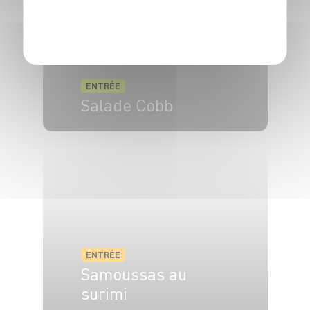
POLITIQUE DE CONFIDENTIALITÉ
ENTRÉE
Salade Cobb
4 pers.
20 min
30 min
ENTRÉE
Samoussas au
surimi