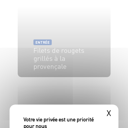
4 pers.
20 min
25 min
ENTRÉE
Filets de rougets
grillés à la
provençale
4 pers.
30 min
15 min
X