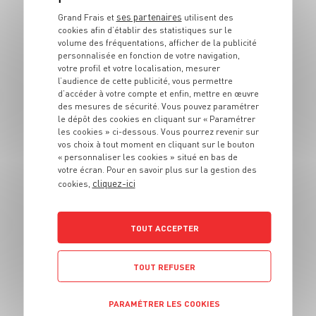
ENTRÉE
Salade frisée aux
ses partenaires
Grand Frais et
utilisent des
cookies afin d’établir des statistiques sur le
oeufs de caille
volume des fréquentations, afficher de la publicité
personnalisée en fonction de votre navigation,
votre profil et votre localisation, mesurer
4 pers.
15 min
10 min
l’audience de cette publicité, vous permettre
d’accéder à votre compte et enfin, mettre en œuvre
des mesures de sécurité. Vous pouvez paramétrer
le dépôt des cookies en cliquant sur « Paramétrer
les cookies » ci-dessous. Vous pourrez revenir sur
vos choix à tout moment en cliquant sur le bouton
« personnaliser les cookies » situé en bas de
votre écran. Pour en savoir plus sur la gestion des
cliquez-ici
cookies,
ENTRÉE
Poires au parmesan
TOUT ACCEPTER
2 pers.
15 min
25 min
TOUT REFUSER
PARAMÉTRER LES COOKIES