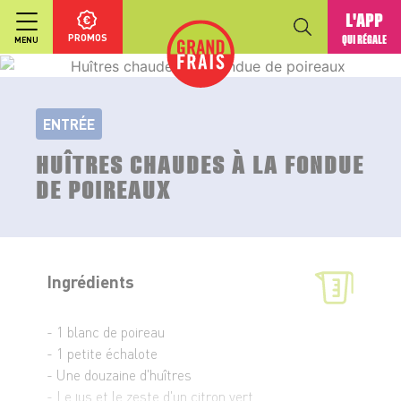
L'APP
PROMOS
QUI RÉGALE
MENU
ENTRÉE
HUÎTRES CHAUDES À LA FONDUE
DE POIREAUX
Ingrédients
- 1 blanc de poireau
- 1 petite échalote
- Une douzaine d'huîtres
- Le jus et le zeste d'un citron vert