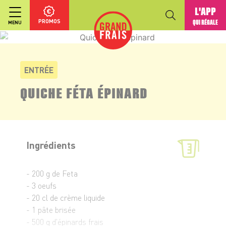
L'APP
PROMOS
QUI RÉGALE
MENU
ENTRÉE
QUICHE FÉTA ÉPINARD
Ingrédients
- 200 g de Feta
- 3 oeufs
- 20 cl de crème liquide
- 1 pâte brisée
- 500 g d'épinards frais