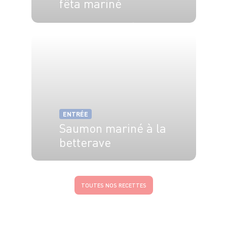
fêta mariné
4 pers.
15 min
10 min
ENTRÉE
Saumon mariné à la
betterave
8 pers.
20 min
TOUTES NOS RECETTES