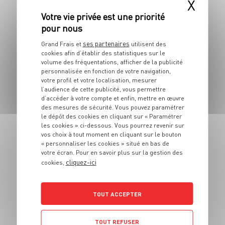
X
4 pers.
5 min
ses partenaires
Grand Frais et
utilisent des
cookies afin d’établir des statistiques sur le
volume des fréquentations, afficher de la publicité
personnalisée en fonction de votre navigation,
votre profil et votre localisation, mesurer
l’audience de cette publicité, vous permettre
ENTRÉE
d’accéder à votre compte et enfin, mettre en œuvre
Tarte au brocolis et
des mesures de sécurité. Vous pouvez paramétrer
à la fourme
le dépôt des cookies en cliquant sur « Paramétrer
les cookies » ci-dessous. Vous pourrez revenir sur
d'Ambert
vos choix à tout moment en cliquant sur le bouton
« personnaliser les cookies » situé en bas de
votre écran. Pour en savoir plus sur la gestion des
4 pers.
20 min
30 min
cliquez-ici
cookies,
TOUT ACCEPTER
TOUT REFUSER