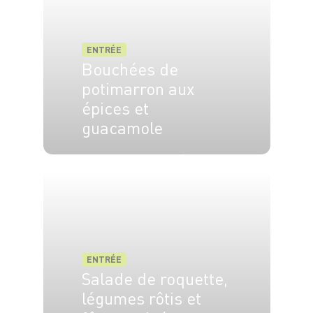
ENTRÉE
Bouchées de
potimarron aux
épices et
guacamole
6 pers.
10 min
20 min
ENTRÉE
Salade de roquette,
légumes rôtis et