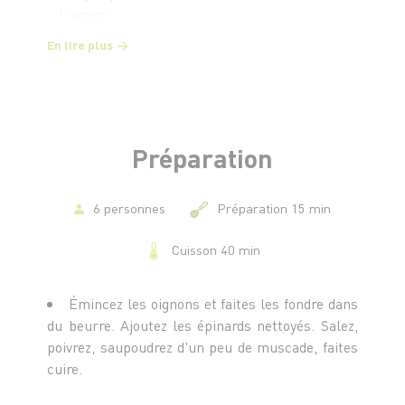
- 1 oignon
- Sel et poivre
En lire plus
- Muscade
- Chapelure
Préparation
6 personnes
Préparation 15 min
Cuisson 40 min
Émincez les oignons et faites les fondre dans
du beurre. Ajoutez les épinards nettoyés. Salez,
poivrez, saupoudrez d'un peu de muscade, faites
cuire.