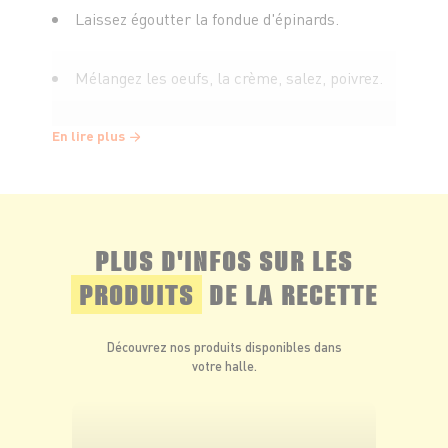
Laissez égoutter la fondue d'épinards.
Mélangez les oeufs, la crème, salez, poivrez.
Étalez votre pâte brisée dans un moule.
En lire plus
Parsemez-en le fond avec un peu de
chapelure, ajoutez les épinards bien égouttés
puis la préparation de crème.
PLUS D'INFOS SUR LES
PRODUITS
DE LA RECETTE
Émiettez la Feta et répartissez-là sur la
tarte.
Découvrez nos produits disponibles dans
votre halle.
Mettez au four (préalablement préchauffé à
180°) environ 40 min.