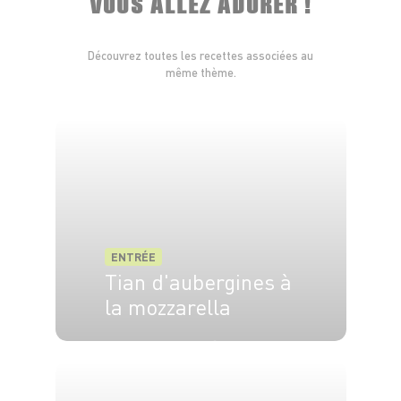
VOUS ALLEZ ADORER !
Découvrez toutes les recettes associées au
même thème.
ENTRÉE
Tian d'aubergines à
la mozzarella
6 pers.
1h
40 min