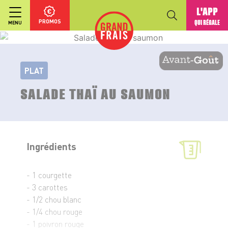
L'APP
PROMOS
QUI RÉGALE
MENU
PLAT
SALADE THAÏ AU SAUMON
Ingrédients
- 1 courgette
- 3 carottes
- 1/2 chou blanc
- 1/4 chou rouge
- 1 poivron rouge