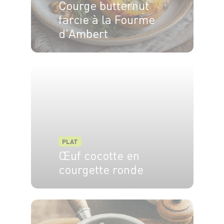
Courge butternut
farcie à la Fourme
d'Ambert
4 pers.
20 min
1h30
PLAT
Œuf cocotte en
courgette ronde
4 pers.
15 min
25 min