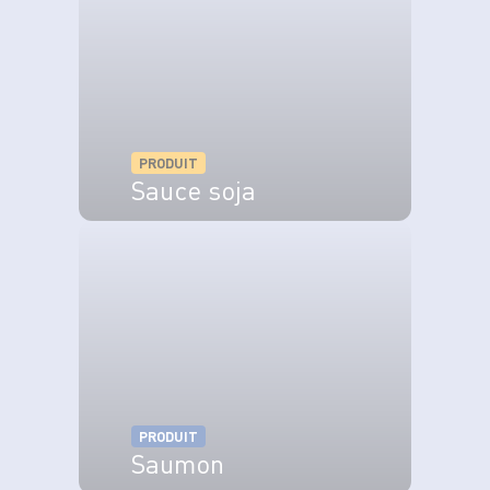
Disposez les cubes de saumon sur la salade,
assaisonnez de sauce cacahuète et décorez de
cacahuètes concassées.
PRODUIT
Sauce soja
VOIR LE PRODUIT
PRODUIT
Saumon