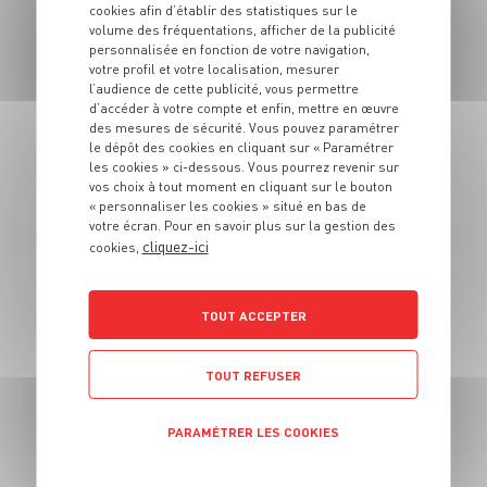
cookies afin d’établir des statistiques sur le
Magret de canard et
volume des fréquentations, afficher de la publicité
ses carottes rôties
personnalisée en fonction de votre navigation,
votre profil et votre localisation, mesurer
l’audience de cette publicité, vous permettre
2 pers.
25 min
60 min
d’accéder à votre compte et enfin, mettre en œuvre
des mesures de sécurité. Vous pouvez paramétrer
le dépôt des cookies en cliquant sur « Paramétrer
les cookies » ci-dessous. Vous pourrez revenir sur
vos choix à tout moment en cliquant sur le bouton
« personnaliser les cookies » situé en bas de
votre écran. Pour en savoir plus sur la gestion des
cliquez-ici
cookies,
PLAT
Boeuf bourguignon
TOUT ACCEPTER
traditionnel
TOUT REFUSER
6 pers.
30min
3h
PARAMÉTRER LES COOKIES
POLITIQUE DE CONFIDENTIALITÉ