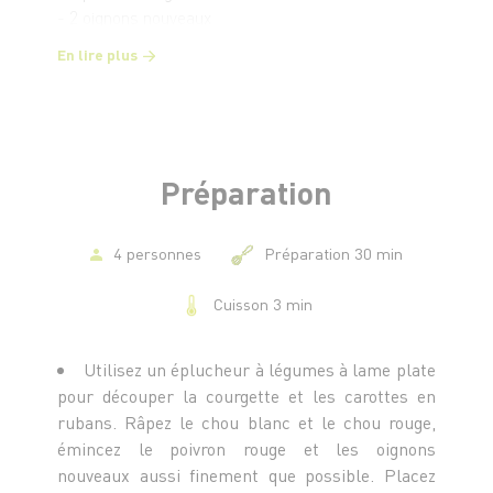
- 2 oignons nouveaux
- 1 petit bouquet de basilic
En lire plus
- 1 petit bouquet de coriandre
- 180 g de pousses de soja
- 1 c. à s. d'huile d'olive
- 4 pavés de saumon
- 1 poignée de cacahuètes concassées
Préparation
Pour la sauce cacahuètes
- 60 g de beurre de cacahuètes non sucré
4 personnes
Préparation 30 min
- 1 c. à s. de vinaigre de cidre
Cuisson 3 min
- 1 c. à s. de miel
- 2 c. à s. de sauce de soja
- 1 c. à c. d'huile de sésame
Utilisez un éplucheur à légumes à lame plate
- Le jus d'un demi citron vert
pour découper la courgette et les carottes en
- 1 c. à c. de gingembre frais râpé
rubans. Râpez le chou blanc et le chou rouge,
émincez le poivron rouge et les oignons
nouveaux aussi finement que possible. Placez