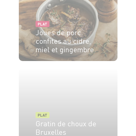
PLAT
Joues de porc
confites au cidre,
miel et gingembre
4 pers.
20 min
2h
PLAT
Gratin de choux de
Bruxelles