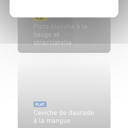
PLAT
Pizza blanche à la
sauge et
stracciatella
4 pers.
35 min
10 min
PLAT
Ceviche de daurade
à la mangue