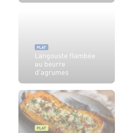
4 pers.
15 min
PLAT
Langouste flambée
au beurre
d'agrumes
4 pers.
10 min
2 min
PLAT