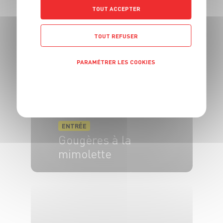
Velouté de
TOUT ACCEPTER
topinambours
TOUT REFUSER
6 pers.
30 min.
20 min.
PARAMÉTRER LES COOKIES
POLITIQUE DE CONFIDENTIALITÉ
ENTRÉE
Gougères à la
mimolette
4 pers.
20 min
25 min