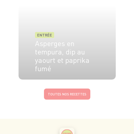
4 pers.
15 min
1h
ENTRÉE
Asperges en
tempura, dip au
yaourt et paprika
fumé
2 pers.
15 min
5 min
TOUTES NOS RECETTES