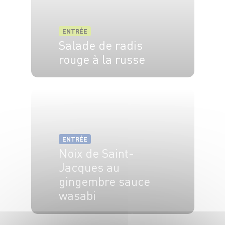
ENTRÉE
Salade de radis
rouge à la russe
2 pers.
15 min
ENTRÉE
Noix de Saint-
Jacques au
gingembre sauce
wasabi
4 pers.
10 min
15 min