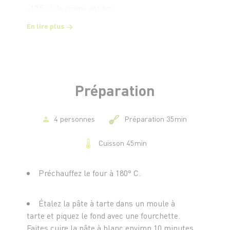
-12,5 cl de crème entière
-3 grosses courgettes
En lire plus
-Un filet d’huile d’olive
-Sel et poivre
Préparation
4 personnes
Préparation 35min
Cuisson 45min
Préchauffez le four à 180° C.
Étalez la pâte à tarte dans un moule à
tarte et piquez le fond avec une fourchette.
Faites cuire la pâte à blanc environ 10 minutes,