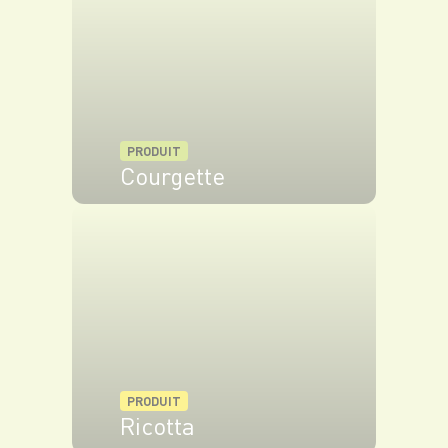
sur les bords.
Laissez tiédir quelques minutes, puis servez
chaud accompagné d’une salade verte.
PRODUIT
Courgette
VOIR LE PRODUIT
PRODUIT
Ricotta