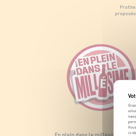
Profite
proposés 
Gran
volu
navi
perm
Vous
ci-d
En plein dans le millésime !