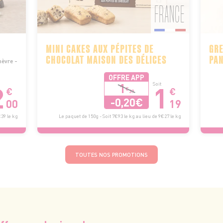
FRANCE
MINI CAKES AUX PÉPITES DE
GRE
CHOCOLAT MAISON DES DÉLICES
PA
hèvre -
OFFRE APP
2
1
1
Soit
€
€
€
39
-0,20€
00
19
€39 le kg
Le paquet de 150g - Soit 7€93 le kg au lieu de 9€27 le kg
TOUTES NOS PROMOTIONS