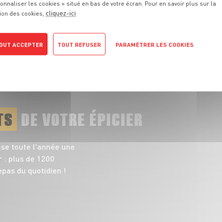
onnaliser les cookies » situé en bas de votre écran. Pour en savoir plus sur la
responsables et pleines de saveurs
cliquez-ici
ion des cookies,
TOUT VOIR
OUT ACCEPTER
TOUT REFUSER
PARAMÉTRER LES COOKIES
POLITIQUE DE CONFIDENTIALITÉ
TS
DE VOTRE ÉPICIER
ose toute l'année une
 : plus de 1200
pas du quotidien !