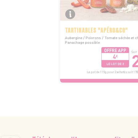
TARTINABLES "APÉRO&CO"
Aubergine / Poivrons / Tomate séchée et c
Panachage possible
OFFRE APP
Soit
4
€
LE LOT DE 2
Le pot de 115g pour 2 achetés soit 17