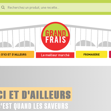
 D'ICI ET D'AILLEURS
FROMAGERIE
Le meilleur marché
CI ET D'AILLEURS
C'EST QUAND LES SAVEURS