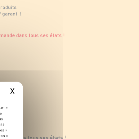
produits
 garanti !
X
ur le
re
us
ité.
ies »
ton «
ande dans tous ses états !