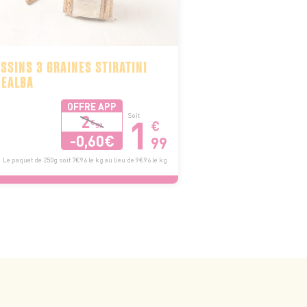
SSINS 3 GRAINES STIRATINI
NEALBA
OFFRE APP
1
2
Soit
€
€
59
-0,60€
99
Le paquet de 250g soit 7€96 le kg au lieu de 9€96 le kg