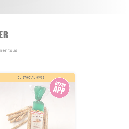
ER
iner tous
DU 27/07 AU 09/08