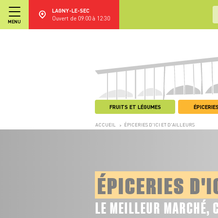
LAGNY-LE-SEC
Ouvert de 09:00 à 12:30
MENU
FRUITS ET LÉGUMES
ÉPICERIES
ACCUEIL
ÉPICERIES D'ICI ET D'AILLEURS
>
ÉPICERIES D'I
LE MEILLEUR MARCHÉ, 