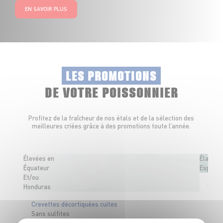
EN SAVOIR PLUS
LES PROMOTIONS
DE VOTRE POISSONNIER
Profitez de la fraîcheur de nos étals et de la sélection des
meilleures criées grâce à des promotions toute l’année.
Élevées en
Élaboré
Équateur
Espagn
Et/ou
Guac
Honduras
Crevettes décortiquées cuites
Sans sulfites