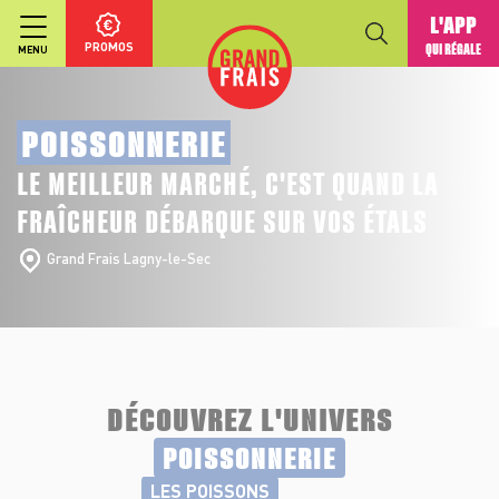
L'APP
PROMOS
QUI RÉGALE
MENU
POISSONNERIE
LE MEILLEUR MARCHÉ, C'EST QUAND LA
FRAÎCHEUR DÉBARQUE SUR VOS ÉTALS
Grand Frais Lagny-le-Sec
DÉCOUVREZ L'UNIVERS
POISSONNERIE
LES POISSONS