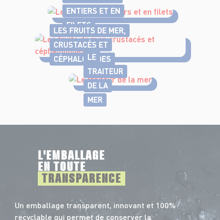
ENTIERS ET EN
FILETS
LES FRUITS DE MER,
CRUSTACÉS ET
LE
CÉPHALOPODES
TRAITEUR
DE LA
MER
L'EMBALLAGE
EN TOUTE
TRANSPARENCE
Un emballage transparent, innovant et 100%
recyclable qui permet de conserver la