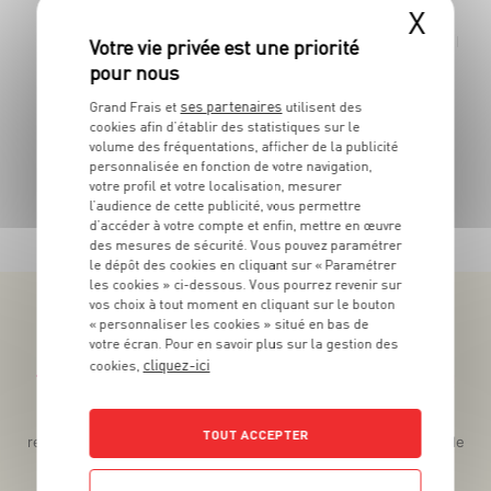
X
5
€
99
Le po
La barquette de 250 g - Soit 23€96 le kg
ses partenaires
Grand Frais et
utilisent des
cookies afin d’établir des statistiques sur le
volume des fréquentations, afficher de la publicité
personnalisée en fonction de votre navigation,
votre profil et votre localisation, mesurer
TOUTES NOS PROMOTIONS
l’audience de cette publicité, vous permettre
d’accéder à votre compte et enfin, mettre en œuvre
des mesures de sécurité. Vous pouvez paramétrer
le dépôt des cookies en cliquant sur « Paramétrer
les cookies » ci-dessous. Vous pourrez revenir sur
vos choix à tout moment en cliquant sur le bouton
« personnaliser les cookies » situé en bas de
votre écran. Pour en savoir plus sur la gestion des
cliquez-ici
cookies,
Téléchargez l’App pour profiter d’offres exclusives !
Des promos exclusives, des récompenses généreuses, des
TOUT ACCEPTER
recettes gourmandes, des jeux inédits... le tout dans une seule
app !