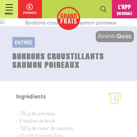
L'APP
PROMOS
QUI RÉGALE
MENU
ENTRÉE
BONBONS CROUSTILLANTS
SAUMON POIREAUX
Ingrédients
- 150 g de poireaux
- 8 feuilles de brick
- 150 g de coeur de saumon
- 60 g de fromage frais