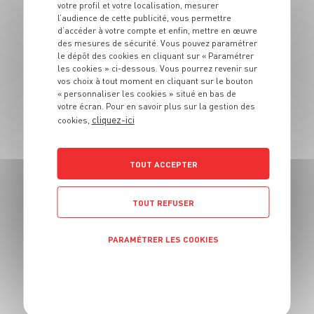
Chaussons aux
votre profil et votre localisation, mesurer
l’audience de cette publicité, vous permettre
pommes et aux
d’accéder à votre compte et enfin, mettre en œuvre
oignons
des mesures de sécurité. Vous pouvez paramétrer
le dépôt des cookies en cliquant sur « Paramétrer
les cookies » ci-dessous. Vous pourrez revenir sur
4 pers.
30 min
40 min
vos choix à tout moment en cliquant sur le bouton
« personnaliser les cookies » situé en bas de
votre écran. Pour en savoir plus sur la gestion des
cliquez-ici
cookies,
TOUT ACCEPTER
ENTRÉE
Blinis au sarrasin,
TOUT REFUSER
écrevisses et
beurre à l'orange
PARAMÉTRER LES COOKIES
4 pers.
25 min
5 min
POLITIQUE DE CONFIDENTIALITÉ