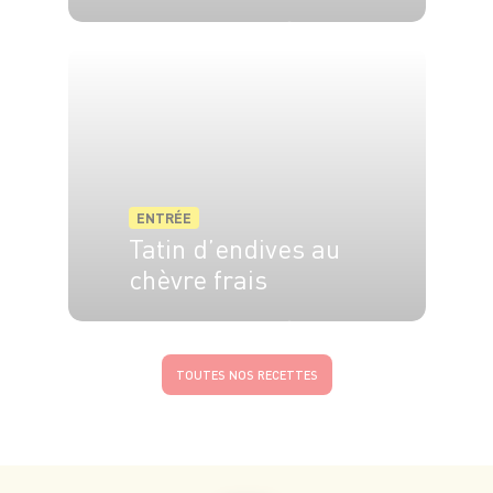
4 pers.
20 min
30 min
ENTRÉE
Tatin d’endives au
chèvre frais
4 pers.
10 min
30 min
TOUTES NOS RECETTES