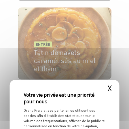
6 pers.
20 min
40 min
ENTRÉE
Tatin de navets
caramélisés au miel
et thym
4 pers.
20min
45min
X
ses partenaires
Grand Frais et
utilisent des
cookies afin d’établir des statistiques sur le
volume des fréquentations, afficher de la publicité
ENTRÉE
personnalisée en fonction de votre navigation,