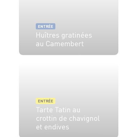
ENTRÉE
Huîtres gratinées
au Camembert
4 pers.
20 min
5 min
ENTRÉE
Tarte Tatin au
crottin de chavignol
et endives