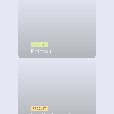
sulfurisé.
Badigeonnez chaque bonbon d’un peu de
beurre fondu et enfournez pour 10 minutes
environ, jusqu’à ce qu’ils soient dorés et
croustillants.
PRODUIT
Poireau
VOIR LE PRODUIT
PRODUIT