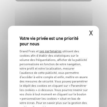
4 pers.
20 min
10 min
X
ses partenaires
PLAT
Grand Frais et
utilisent des
Feuilleté au jambon
cookies afin d’établir des statistiques sur le
volume des fréquentations, afficher de la publicité
personnalisée en fonction de votre navigation,
6 pers.
10 min
30 min
votre profil et votre localisation, mesurer
l’audience de cette publicité, vous permettre
d’accéder à votre compte et enfin, mettre en œuvre
des mesures de sécurité. Vous pouvez paramétrer
le dépôt des cookies en cliquant sur « Paramétrer
les cookies » ci-dessous. Vous pourrez revenir sur
vos choix à tout moment en cliquant sur le bouton
PLAT
« personnaliser les cookies » situé en bas de
Risotto aux carottes
votre écran. Pour en savoir plus sur la gestion des