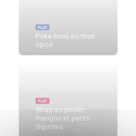
PLAT
Poke bowl au thon
épicé
4 pers.
20 min
PLAT
Wrap au poulet,
mangue et petits
légumes