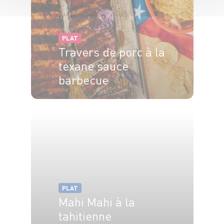
PLAT
Travers de porc à la
texane sauce
barbecue
4 pers.
15min
40min
PLAT
Mahi Mahi à la
tahitienne