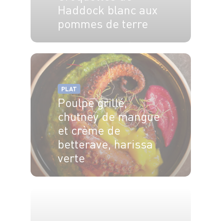
Haddock blanc aux
pommes de terre
6 pers.
40 min
25 min
PLAT
Poulpe grillé,
chutney de mangue
et crème de
betterave, harissa
verte
4 pers.
20 min
5 min