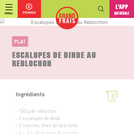
L'APP
PROMOS
QUI RÉGALE
MENU
PLAT
ESCALOPES DE DINDE AU
REBLOCHON
Ingrédients
- 150 g de reblochon
- 2 escalopes de dinde
- 2 tranches fines de lard fumé
- 4 c. à s. de graines de sésame