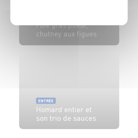
POLITIQUE DE CONFIDENTIALITÉ
ENTRÉE
Foie gras poêlé,
chutney aux figues
2 pers.
5 min
10 min
ENTRÉE
Homard entier et
son trio de sauces
4 pers.
5 min