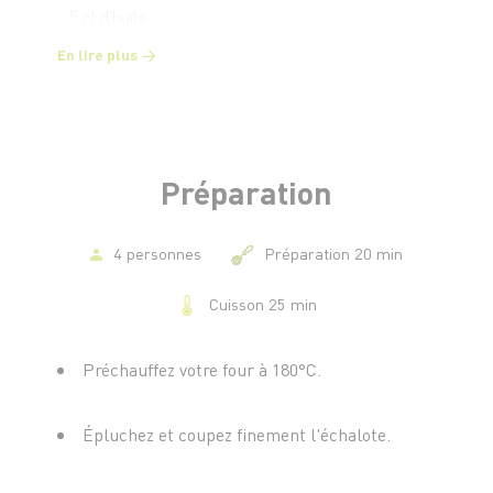
- 5 cl d'huile
- 1 sachet de levure chimique
En lire plus
- 1 échalote
- Sel et poivre
Préparation
4 personnes
Préparation 20 min
Cuisson 25 min
Préchauffez votre four à 180°C.
Épluchez et coupez finement l'échalote.