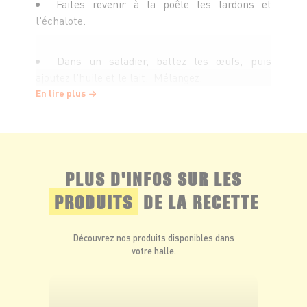
Faites revenir à la poêle les lardons et
l'échalote.
Dans un saladier, battez les œufs, puis
ajoutez l'huile et le lait. Mélangez.
En lire plus
Ajoutez la farine, la levure et un peu de sel et
poivre. Mélangez délicatement. La pâte doit être
lisse.
PLUS D'INFOS SUR LES
Coupez le munster en petits morceaux et
PRODUITS
DE LA RECETTE
incorporez-les à la préparation. Ajoutez les
lardons et l'échalote. Mélangez.
Découvrez nos produits disponibles dans
votre halle.
Versez la pâte dans de petits moules (à
moitié) et faites cuire au four environ 25 min.