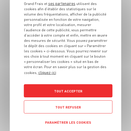
Tarte au beaufort
ses partenaires
Grand Frais et
utilisent des
cookies afin d’établir des statistiques sur le
volume des fréquentations, afficher de la publicité
4 pers.
10 min
35 min
personnalisée en fonction de votre navigation,
votre profil et votre localisation, mesurer
l’audience de cette publicité, vous permettre
d’accéder à votre compte et enfin, mettre en œuvre
des mesures de sécurité. Vous pouvez paramétrer
le dépôt des cookies en cliquant sur « Paramétrer
les cookies » ci-dessous. Vous pourrez revenir sur
vos choix à tout moment en cliquant sur le bouton
« personnaliser les cookies » situé en bas de
votre écran. Pour en savoir plus sur la gestion des
cliquez-ici
cookies,
ENTRÉE
Brochettes des îles
TOUT ACCEPTER
4 pers.
15 min
10 min
TOUT REFUSER
PARAMÉTRER LES COOKIES