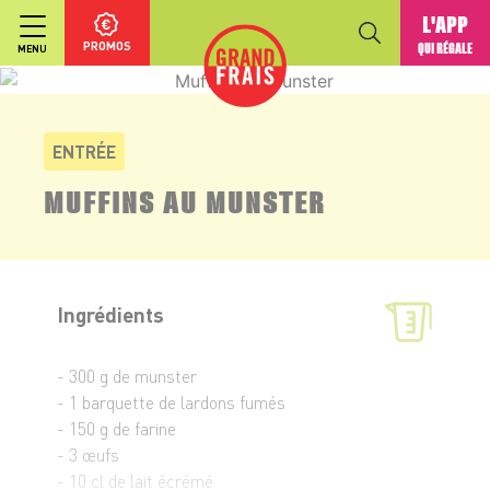
L'APP
PROMOS
QUI RÉGALE
MENU
ENTRÉE
MUFFINS AU MUNSTER
Ingrédients
- 300 g de munster
- 1 barquette de lardons fumés
- 150 g de farine
- 3 œufs
- 10 cl de lait écrémé