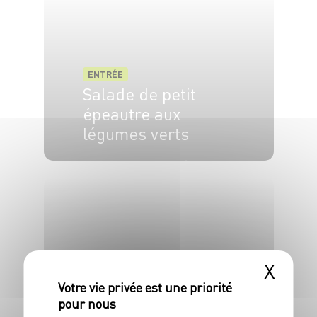
ENTRÉE
Salade de petit
épeautre aux
légumes verts
6 pers.
15 min
45 min
X
ENTRÉE