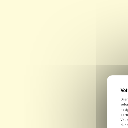
Gran
volu
navi
perm
Vous
ci-d