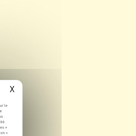
X
ur le
re
us
ité.
ies »
ton «