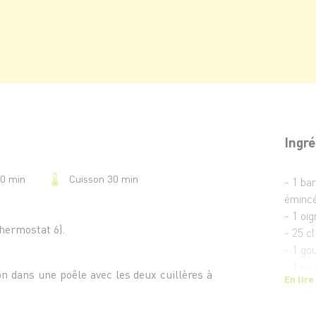
Ingré
Cuisson 30 min
20 min
- 1 ba
éminc
- 1 oi
thermostat 6).
- 25 c
- 1 gou
- 1 ro
on dans une poêle avec les deux cuillères à
En lire
- 5 cl 
- 100 