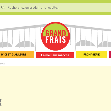
 D'ICI ET D'AILLEURS
FROMAGERIE
Le meilleur marché
NONS
X