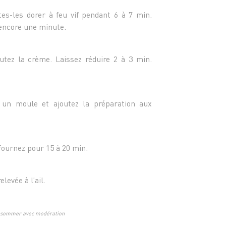
- 2 c. 
tes-les dorer à feu vif pendant 6 à 7 min.
e encore une minute.
utez la crème. Laissez réduire 2 à 3 min.
s un moule et ajoutez la préparation aux
ournez pour 15 à 20 min.
levée à l’ail.
consommer avec modération