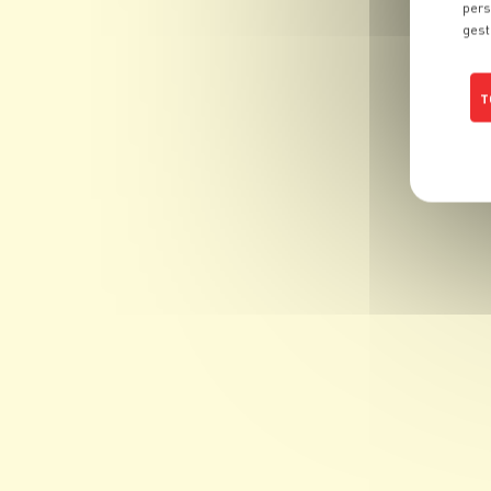
pers
gest
T