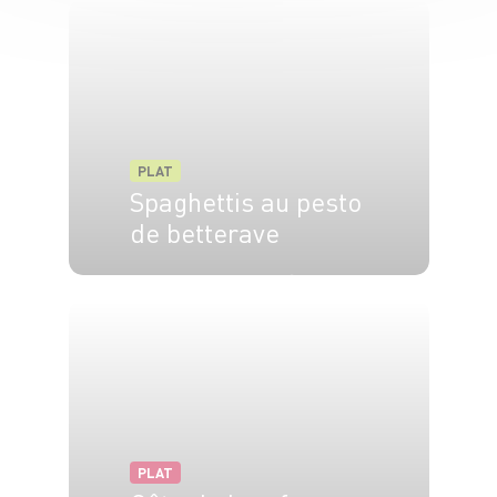
PLAT
Spaghettis au pesto
de betterave
4 pers.
15 min
12 min
PLAT