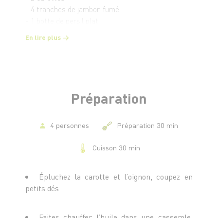
- 4 tranches de jambon fumé
- 1 botte de persil plat
- Huile
En lire plus
- Sel et poivre
Préparation
4 personnes
Préparation 30 min
Cuisson 30 min
Épluchez la carotte et l’oignon, coupez en
petits dés.
Faites chauffer l’huile dans une casserole,