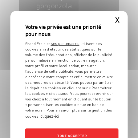
gorgonzola
X
4 pers.
30 min
20 min
ses partenaires
Grand Frais et
utilisent des
cookies afin d’établir des statistiques sur le
volume des fréquentations, afficher de la publicité
personnalisée en fonction de votre navigation,
PLAT
votre profil et votre localisation, mesurer
Galettes de
l’audience de cette publicité, vous permettre
d’accéder à votre compte et enfin, mettre en œuvre
pommes de terre
des mesures de sécurité. Vous pouvez paramétrer
aux épices
le dépôt des cookies en cliquant sur « Paramétrer
les cookies » ci-dessous. Vous pourrez revenir sur
vos choix à tout moment en cliquant sur le bouton
4 pers.
20 min
30 min
« personnaliser les cookies » situé en bas de
votre écran. Pour en savoir plus sur la gestion des
cliquez-ici
cookies,
TOUT ACCEPTER