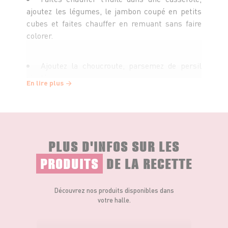
ajoutez les légumes, le jambon coupé en petits
cubes et faites chauffer en remuant sans faire
colorer.
Ajoutez la choucroute, parsemez de persil
ciselé.
En lire plus
Dans des ramequins, garnissez de
choucroute, cassez un œuf au milieu et donnez
un tour de moulin à poivre.
PLUS D'INFOS SUR LES
PRODUITS
DE LA RECETTE
Mettez les ramequins sur une plaque à rôtir
remplie d’eau chaude ou dans un grand plat à
gratin rempli à mi-hauteur d’eau chaude.
Découvrez nos produits disponibles dans
votre halle.
Cuisez au four à 160°C pendant 20 min.