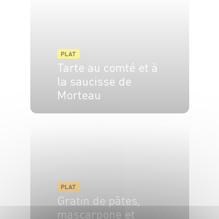
PLAT
Tarte au comté et à
la saucisse de
Morteau
4 pers.
2h
1h30
PLAT
Gratin de pâtes,
mascarpone et