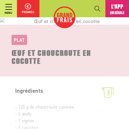
L'APP
PROMOS
QUI RÉGALE
MENU
PLAT
ŒUF ET CHOUCROUTE EN
COCOTTE
Ingrédients
- 120 g de choucroute cuisinée
- 4 œufs
- 1 oignon
- 2 carottes