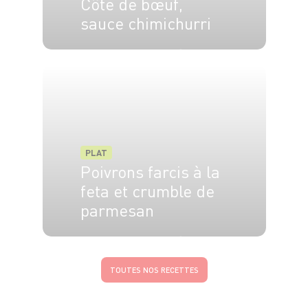
Côte de bœuf,
sauce chimichurri
4 pers.
15 min
25 min
PLAT
Poivrons farcis à la
feta et crumble de
parmesan
4 pers.
20 min
30 min
TOUTES NOS RECETTES