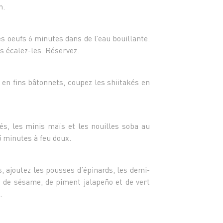
- 4 mi
n.
- 200 
- 1 po
- 1 c.
es oeufs 6 minutes dans de l’eau bouillante.
- 1 pi
 écalez-les. Réservez.
- Le v
 en fins bâtonnets, coupez les shiitakés en
kés, les minis maïs et les nouilles soba au
5 minutes à feu doux.
, ajoutez les pousses d’épinards, les demi-
s de sésame, de piment jalapeño et de vert
.