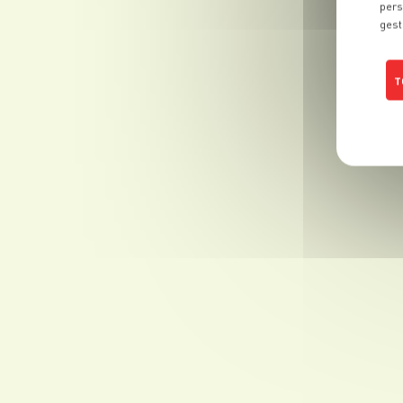
pers
gest
T