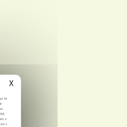
X
ur le
re
us
ité.
ies »
ton «