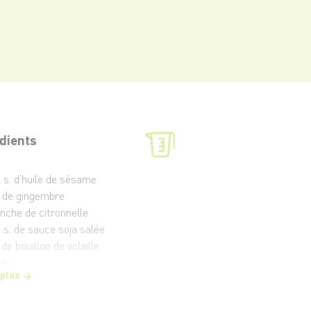
dients
à s. d’huile de sésame
 de gingembre
anche de citronnelle
à s. de sauce soja salée
 de bouillon de volaille
ufs
 plus
rotte
g de shiitakés