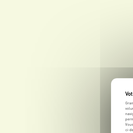
Gran
volu
navi
perm
Vous
ci-d