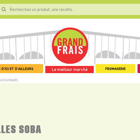
 D'ICI ET D'AILLEURS
FROMAGERIE
Le meilleur marché
UX SHITAKÉS
LLES SOBA