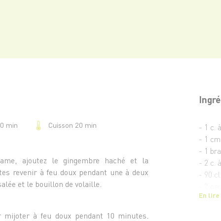
Ingré
Cuisson 20 min
20 min
- 1 c. 
- 1 cm
- 1 br
ésame, ajoutez le gingembre haché et la
- 2 c. 
ites revenir à feu doux pendant une à deux
- 90 cl
lée et le bouillon de volaille.
- 2 oe
En lire
- 1 ca
- 400 
er mijoter à feu doux pendant 10 minutes.