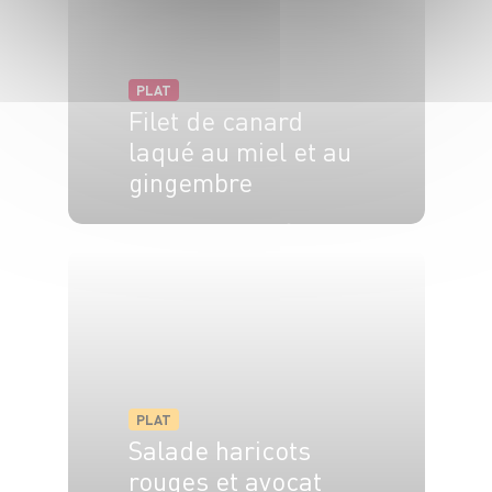
PLAT
Filet de canard
laqué au miel et au
gingembre
4 pers.
15 min
10 min
PLAT
Salade haricots
rouges et avocat