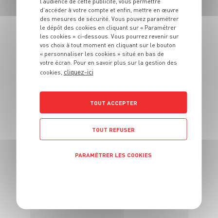
l’audience de cette publicité, vous permettre
Salade de quinoa,
d’accéder à votre compte et enfin, mettre en œuvre
légumes croquants
des mesures de sécurité. Vous pouvez paramétrer
le dépôt des cookies en cliquant sur « Paramétrer
et haddock
les cookies » ci-dessous. Vous pourrez revenir sur
vos choix à tout moment en cliquant sur le bouton
« personnaliser les cookies » situé en bas de
4 pers.
20 min
5 min
votre écran. Pour en savoir plus sur la gestion des
cliquez-ici
cookies,
TOUT ACCEPTER
TOUT REFUSER
PLAT
PARAMÉTRER LES COOKIES
Croziflette
POLITIQUE DE CONFIDENTIALITÉ
6 pers.
20 min
40 min