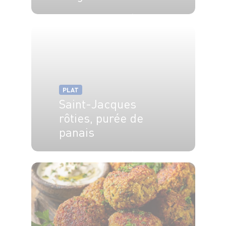
4 pers.
15 min
1h
PLAT
Saint-Jacques
rôties, purée de
panais
6 pers.
40 min
6 min