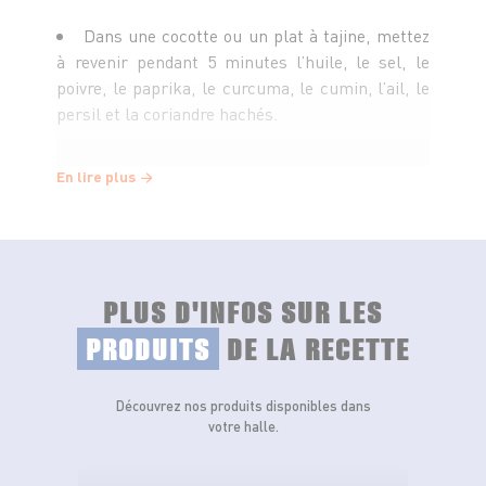
Dans une cocotte ou un plat à tajine, mettez
à revenir pendant 5 minutes l’huile, le sel, le
poivre, le paprika, le curcuma, le cumin, l’ail, le
persil et la coriandre hachés.
Ajoutez le poisson, le fenouil, les épices pour
En lire plus
poisson, la feuille de laurier, les piments, les
olives et un grand verre d’eau. Laissez le tout
cuire pendant 20 min environ.
PLUS D'INFOS SUR LES
Servez bien chaud.
PRODUITS
DE LA RECETTE
Découvrez nos produits disponibles dans
votre halle.