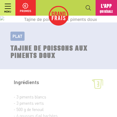
L'APP
PROMOS
QUI RÉGALE
MENU
PLAT
TAJINE DE POISSONS AUX
PIMENTS DOUX
Ingrédients
- 3 piments blancs
- 3 piments verts
- 500 g de fenouil
- 6 gousses d’ail hachées