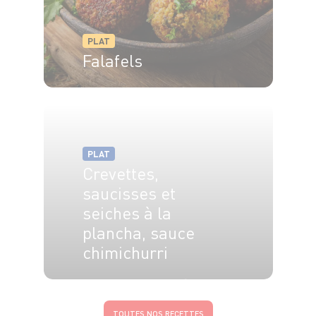
PLAT
Falafels
4 pers.
55min
15min
PLAT
Crevettes,
saucisses et
seiches à la
plancha, sauce
chimichurri
4 pers.
20 min
4 min
TOUTES NOS RECETTES