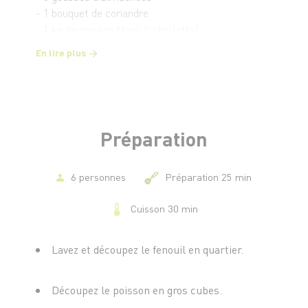
- 1 bouquet de coriandre
- 1 kg de poisson blanc (colin, lotte)
- 1 petit verre d’huile d’olive
En lire plus
- 1 c. à c. de paprika
- 1 c. à c. de curcuma
- 1 c. à c. de cumin
- 150 g d’olives vertes
- 1/2 de cuillère d’épices à poisson
Préparation
- 1 feuille de laurier
- Sel et poivre
6 personnes
Préparation 25 min
Cuisson 30 min
Lavez et découpez le fenouil en quartier.
Découpez le poisson en gros cubes.