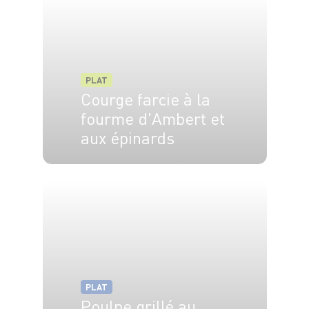
PLAT
Courge farcie à la
fourme d'Ambert et
aux épinards
4 pers.
15 min
45 min
PLAT
Poulpe grillé au