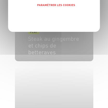
PARAMÉTRER LES COOKIES
POLITIQUE DE CONFIDENTIALITÉ
PLAT
Steak au gingembre
et chips de
betteraves
4 pers.
30 min
20 min