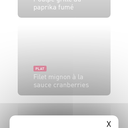
paprika fumé
4 pers.
15 min
3 min
PLAT
Filet mignon à la
sauce cranberries
4 pers.
15 min
1h
X