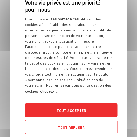
PLAT
Tajine de volaille
ses partenaires
Grand Frais et
utilisent des
cookies afin d’établir des statistiques sur le
aux mangues et aux
volume des fréquentations, afficher de la publicité
pistaches
personnalisée en fonction de votre navigation,
votre profil et votre localisation, mesurer
l’audience de cette publicité, vous permettre
6 pers.
30 min
1h30
d’accéder à votre compte et enfin, mettre en œuvre
des mesures de sécurité. Vous pouvez paramétrer
le dépôt des cookies en cliquant sur « Paramétrer
les cookies » ci-dessous. Vous pourrez revenir sur
vos choix à tout moment en cliquant sur le bouton
« personnaliser les cookies » situé en bas de
votre écran. Pour en savoir plus sur la gestion des
cliquez-ici
cookies,
TOUT ACCEPTER
PLAT
Banh mi hot-dog
TOUT REFUSER
4 pers.
20min
3min