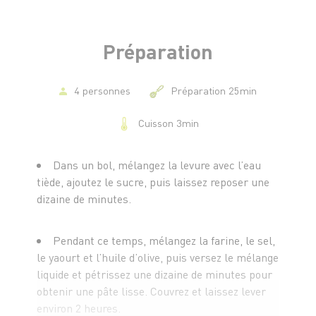
-200 g de houmous
-300 g d’un mélange de légumes grillés
-Sel et poivre
Préparation
4 personnes
Préparation 25min
Cuisson 3min
Dans un bol, mélangez la levure avec l’eau
tiède, ajoutez le sucre, puis laissez reposer une
dizaine de minutes.
Pendant ce temps, mélangez la farine, le sel,
le yaourt et l’huile d’olive, puis versez le mélange
liquide et pétrissez une dizaine de minutes pour
obtenir une pâte lisse. Couvrez et laissez lever
environ 2 heures.