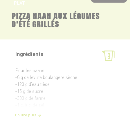
PLAT
PIZZA NAAN AUX LÉGUMES
D’ÉTÉ GRILLÉS
Ingrédients
Pour les naans
-8 g de levure boulangère sèche
-120 g d’eau tiède
-15 g de sucre
-300 g de farine
-1 c. à c. de sel
-80 g de yaourt nature
En lire plus
-2 c. à s. d’huile d’olive
Pour la garniture