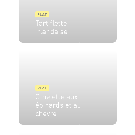
PLAT
Tartiflette
Irlandaise
4 pers.
25 min
1h30
PLAT
Omelette aux
épinards et au
chèvre
3 pers.
30 min
5 min