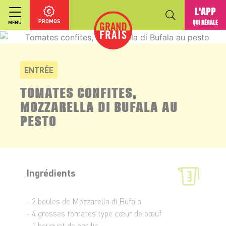
L'APP
PROMOS
QUI RÉGALE
MENU
ENTRÉE
TOMATES CONFITES,
MOZZARELLA DI BUFALA AU
PESTO
Ingrédients
- 2 boules de Mozzarella di Bufala
- 4 grosses tomates type cœur de bœuf
- 1 bouquet de basilic