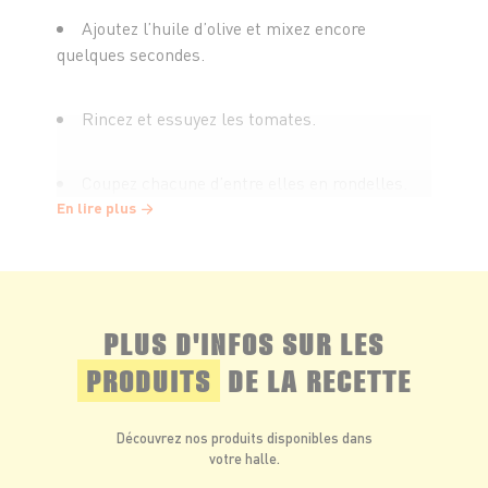
Ajoutez l’huile d’olive et mixez encore
quelques secondes.
Rincez et essuyez les tomates.
Coupez chacune d’entre elles en rondelles.
En lire plus
Préchauffez votre four à 210°C (thermostat
7).
PLUS D'INFOS SUR LES
Enfournez pendant une dizaine de minutes
vos tranches de tomates en les disposant côte à
PRODUITS
DE LA RECETTE
côte sur une feuille de papier sulfurisé.
Découvrez nos produits disponibles dans
A la sortie du four laissez refroidir.
votre halle.