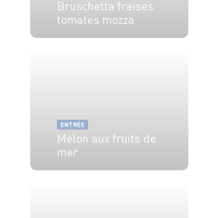
Bruschetta fraises
tomates mozza
4 pers.
15 min
5 min
ENTRÉE
Melon aux fruits de
mer
6 pers.
20 min
15 min