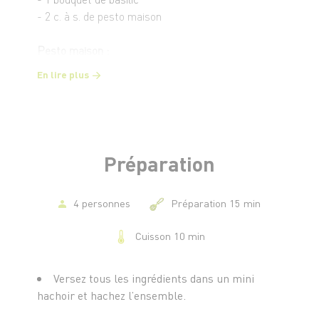
- 2 c. à s. de pesto maison
Pesto maison :
- 10 feuilles de basilic
En lire plus
- 1 gousse d’ail
- 4 c. à s. d’huile d’olive
- 2 c. à s. de parmesan râpé
- 2 c. à s. de pignons de pin
- Sel, poivre du moulin
Préparation
4 personnes
Préparation 15 min
Cuisson 10 min
Versez tous les ingrédients dans un mini
hachoir et hachez l’ensemble.