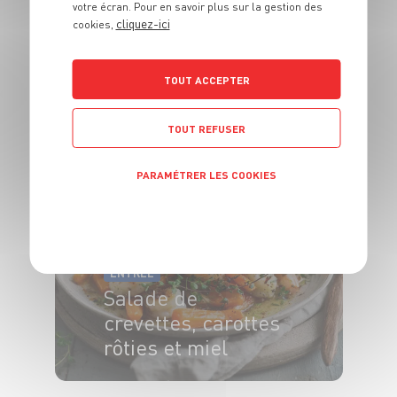
votre écran. Pour en savoir plus sur la gestion des
ENTRÉE
cliquez-ici
cookies,
Choux, cube de
cœur de saumon et
crème fouettée à
TOUT ACCEPTER
l’aneth
TOUT REFUSER
6 pers.
25 min
35 min
PARAMÉTRER LES COOKIES
POLITIQUE DE CONFIDENTIALITÉ
ENTRÉE
Salade de
crevettes, carottes
rôties et miel
15 min
25 min