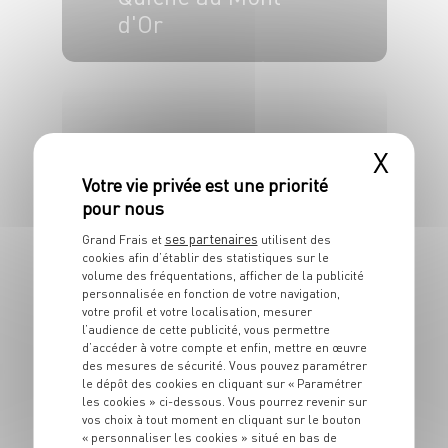
d'Or
6 pers.
20 min
1h
X
ses partenaires
Grand Frais et
utilisent des
ENTRÉE
cookies afin d’établir des statistiques sur le
Salade chaude aux
volume des fréquentations, afficher de la publicité
gésiers de volaille
personnalisée en fonction de votre navigation,
votre profil et votre localisation, mesurer
l’audience de cette publicité, vous permettre
2 pers.
15 min
25 min
d’accéder à votre compte et enfin, mettre en œuvre
des mesures de sécurité. Vous pouvez paramétrer
le dépôt des cookies en cliquant sur « Paramétrer
les cookies » ci-dessous. Vous pourrez revenir sur
vos choix à tout moment en cliquant sur le bouton
« personnaliser les cookies » situé en bas de