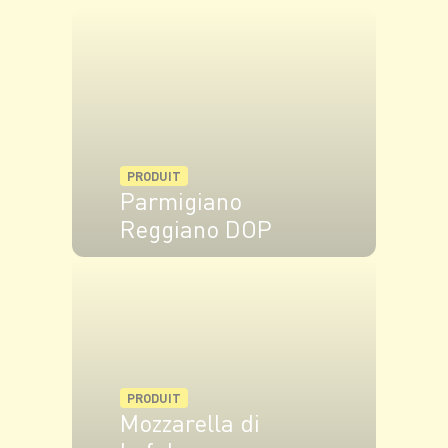
Pendant ce temps, découpez les boules de
Mozzarella en tranches pas trop épaisses.
Disposez entre chaque rondelle de tomate un
peu de pesto et une tranche de Mozzarella.
PRODUIT
Salez et poivrez, arrosez d’un filet d’huile
Parmigiano
d’olive, décorez de basilic et servez sans attendre
Reggiano DOP
!
VOIR LE PRODUIT
PRODUIT
Mozzarella di