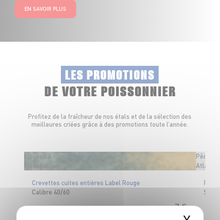
EN SAVOIR PLUS
LES PROMOTIONS
DE VOTRE POISSONNIER
Profitez de la fraîcheur de nos étals et de la sélection des
meilleures criées grâce à des promotions toute l’année.
Élevées à
Pêché e
Madagascar
Atlantiq
Crevettes cuites entières Label Rouge
Filet 
Calibre 40/60
Sans 
7
€
X
99