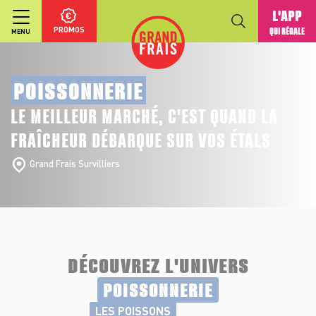
L'APP
PROMOS
QUI RÉGALE
MENU
POISSONNERIE
LE MEILLEUR MARCHÉ, C'EST QUAND LA
FRAÎCHEUR DÉBARQUE SUR VOS ÉTALS
Grand Frais Survilliers
DÉCOUVREZ L'UNIVERS
POISSONNERIE
LES POISSONS