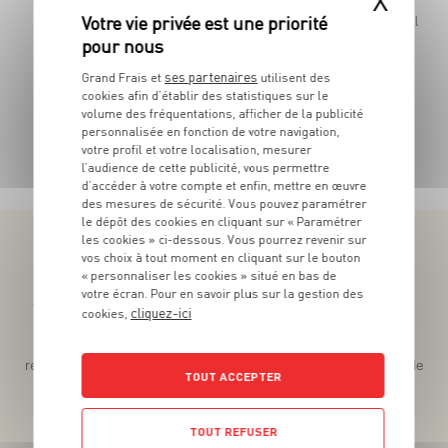
la barquette de 300 g - Soit 26€63 le kg
La ba
ses partenaires
Grand Frais et
utilisent des
cookies afin d’établir des statistiques sur le
volume des fréquentations, afficher de la publicité
personnalisée en fonction de votre navigation,
TOUTES NOS PROMOTIONS
votre profil et votre localisation, mesurer
l’audience de cette publicité, vous permettre
d’accéder à votre compte et enfin, mettre en œuvre
des mesures de sécurité. Vous pouvez paramétrer
le dépôt des cookies en cliquant sur « Paramétrer
les cookies » ci-dessous. Vous pourrez revenir sur
vos choix à tout moment en cliquant sur le bouton
« personnaliser les cookies » situé en bas de
votre écran. Pour en savoir plus sur la gestion des
Téléchargez l’App pour profiter d’offres exclusives !
cliquez-ici
cookies,
Des promos exclusives, des récompenses généreuses, des
recettes gourmandes, des jeux inédits... le tout dans une seule
TOUT ACCEPTER
app !
TOUT REFUSER