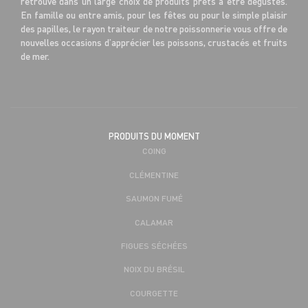
retrouve dans un large choix de produits prêts à être dégustés.
En famille ou entre amis, pour les fêtes ou pour le simple plaisir
des papilles, le rayon traiteur de notre poissonnerie vous offre de
nouvelles occasions d’apprécier les poissons, crustacés et fruits
de mer.
PRODUITS DU MOMENT
COING
CLÉMENTINE
SAUMON FUMÉ
CALAMAR
FIGUES SÉCHÉES
NOIX DU BRÉSIL
COURGETTE