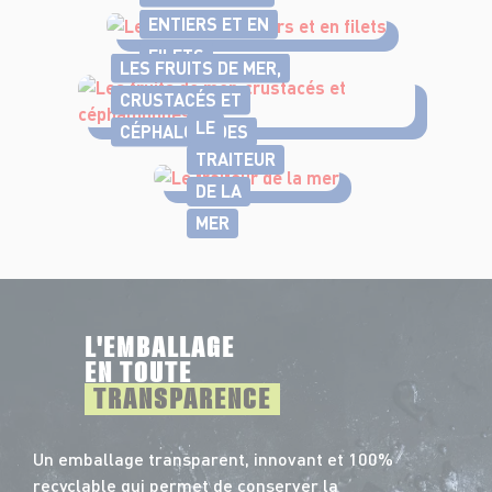
ENTIERS ET EN
FILETS
LES FRUITS DE MER,
CRUSTACÉS ET
LE
CÉPHALOPODES
TRAITEUR
DE LA
MER
L'EMBALLAGE
EN TOUTE
TRANSPARENCE
Un emballage transparent, innovant et 100%
recyclable qui permet de conserver la