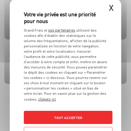
X
PRODUIT
PRODUIT
PRODUIT
PRODUIT
PRODUIT
TOMATES
OLIVES
BEAUFORT AOP
CÔTE DE BŒUF
MOULES DE BOUCHOT AOP DE LA BAIE DU MONT-SAINT-
MICHEL
ses partenaires
Grand Frais et
utilisent des
cookies afin d’établir des statistiques sur le
volume des fréquentations, afficher de la publicité
personnalisée en fonction de votre navigation,
votre profil et votre localisation, mesurer
l’audience de cette publicité, vous permettre
RECETTE
ACTUALITE
RECETTE
RECETTE
RECETTE
d’accéder à votre compte et enfin, mettre en œuvre
BRUSCHETTA FRAISES TOMATES MOZZA
L’HUILE QUI FAIT TOUTE LA DIFFÉRENCE !
SALADE MOZZARELLA, PÊCHE ET AVOCAT
CÔTE DE BOEUF AU ROQUEFORT
BROCHETTES DE SARDINES ET SAUCE À LA MENTHE
des mesures de sécurité. Vous pouvez paramétrer
le dépôt des cookies en cliquant sur « Paramétrer
les cookies » ci-dessous. Vous pourrez revenir sur
vos choix à tout moment en cliquant sur le bouton
« personnaliser les cookies » situé en bas de
votre écran. Pour en savoir plus sur la gestion des
cliquez-ici
cookies,
TOUT ACCEPTER