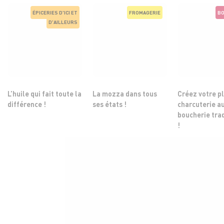
ÉPICERIES D'ICI ET
FROMAGERIE
BO
D'AILLEURS
L’huile qui fait toute la
La mozza dans tous
Créez votre p
différence !
ses états !
charcuterie a
boucherie tra
!