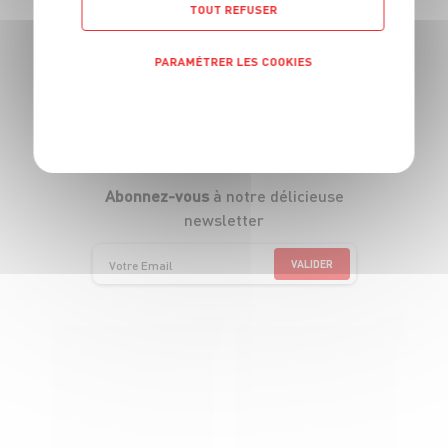
TOUT REFUSER
Suivez-nous
PARAMÉTRER LES COOKIES
(ça vaut le coup)
POLITIQUE DE CONFIDENTIALITÉ
Abonnez-vous
à notre délicieuse
newsletter
VALIDER