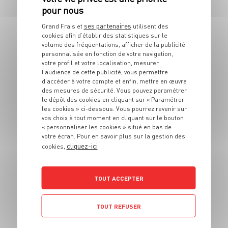
jambon de parme
4 pers.
10 min
5 min
ses partenaires
Grand Frais et
utilisent des
cookies afin d’établir des statistiques sur le
volume des fréquentations, afficher de la publicité
personnalisée en fonction de votre navigation,
votre profil et votre localisation, mesurer
l’audience de cette publicité, vous permettre
d’accéder à votre compte et enfin, mettre en œuvre
des mesures de sécurité. Vous pouvez paramétrer
le dépôt des cookies en cliquant sur « Paramétrer
les cookies » ci-dessous. Vous pourrez revenir sur
vos choix à tout moment en cliquant sur le bouton
RECETTE
« personnaliser les cookies » situé en bas de
Roulé de jambon aux
votre écran. Pour en savoir plus sur la gestion des
figues
cliquez-ici
cookies,
6 pers.
5 min
5 min
TOUT ACCEPTER
TOUT REFUSER