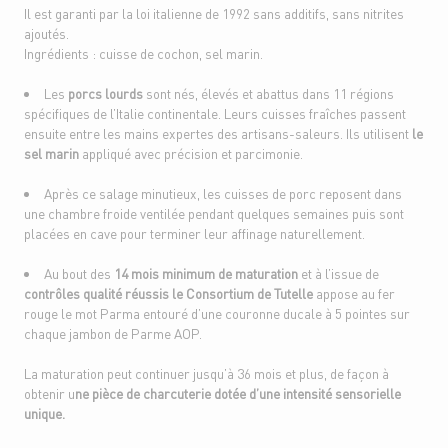
Il est garanti par la loi italienne de 1992 sans additifs, sans nitrites
ajoutés.
Ingrédients : cuisse de cochon, sel marin.
Les
porcs lourds
sont nés, élevés et abattus dans 11 régions
spécifiques de l’Italie continentale. Leurs cuisses fraîches passent
ensuite entre les mains expertes des artisans-saleurs. Ils utilisent
le
sel marin
appliqué avec précision et parcimonie.
Après ce salage minutieux, les cuisses de porc reposent dans
une chambre froide ventilée pendant quelques semaines puis sont
placées en cave pour terminer leur affinage naturellement.
Au bout des
14 mois minimum de maturation
et à l’issue de
contrôles qualité réussis le Consortium de Tutelle
appose au fer
rouge le mot Parma entouré d’une couronne ducale à 5 pointes sur
chaque jambon de Parme AOP.
La maturation peut continuer jusqu’à 36 mois et plus, de façon à
obtenir u
ne pièce de charcuterie dotée d’une intensité sensorielle
unique.