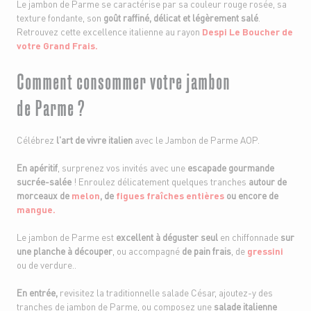
Le jambon de Parme se caractérise par sa couleur rouge rosée, sa
texture fondante, son
goût raffiné, délicat et légèrement salé
.
Retrouvez cette excellence italienne au rayon
Despi Le Boucher de
votre Grand Frais.
Comment consommer votre jambon
de Parme ?
Célébrez
l'art de vivre italien
avec le Jambon de Parme AOP.
En apéritif
, surprenez vos invités avec une
escapade gourmande
sucrée-salée
! Enroulez délicatement quelques tranches
autour de
morceaux de
melon
, de
figues fraîches entières
ou encore de
mangue.
Le jambon de Parme est
excellent à déguster seul
en chiffonnade
sur
une planche à découper
, ou accompagné
de pain frais
, de
gressini
ou de verdure..
En entrée,
revisitez la traditionnelle salade César, ajoutez-y des
tranches de jambon de Parme, ou composez une
salade italienne