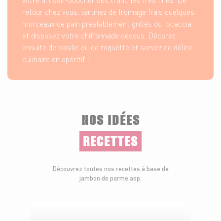
retour chez vous, tartinez de fromage frais quelques
morceaux de pain préalablement grillés ou focaccia
et disposez votre chiffonnade dessus. Décorez
ensuite de basilic ou de roquette et servez ce délice
culinaire en apéritif !
NOS IDÉES
RECETTES
Découvrez toutes nos recettes à base de
jambon de parme aop.