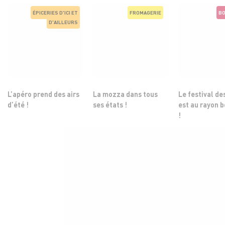
ÉPICERIES D'ICI ET
FROMAGERIE
BO
D'AILLEURS
L’apéro prend des airs
La mozza dans tous
Le festival de
d’été !
ses états !
est au rayon 
!