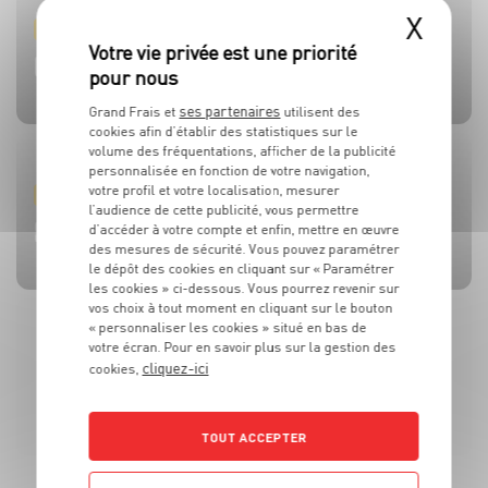
X
PRODUIT
PRODUIT
PRODUIT
PRODUIT
PRODUIT
TOMATES
OLIVES
BEAUFORT AOP
CÔTE DE BŒUF
MOULES DE BOUCHOT AOP DE LA BAIE DU MONT-SAINT-
MICHEL
ses partenaires
Grand Frais et
utilisent des
cookies afin d’établir des statistiques sur le
volume des fréquentations, afficher de la publicité
personnalisée en fonction de votre navigation,
votre profil et votre localisation, mesurer
RECETTE
ACTUALITE
RECETTE
RECETTE
RECETTE
l’audience de cette publicité, vous permettre
BRUSCHETTA FRAISES TOMATES MOZZA
L’HUILE QUI FAIT TOUTE LA DIFFÉRENCE !
SALADE MOZZARELLA, PÊCHE ET AVOCAT
CÔTE DE BOEUF AU ROQUEFORT
BROCHETTES DE SARDINES ET SAUCE À LA MENTHE
d’accéder à votre compte et enfin, mettre en œuvre
des mesures de sécurité. Vous pouvez paramétrer
le dépôt des cookies en cliquant sur « Paramétrer
les cookies » ci-dessous. Vous pourrez revenir sur
vos choix à tout moment en cliquant sur le bouton
« personnaliser les cookies » situé en bas de
votre écran. Pour en savoir plus sur la gestion des
cliquez-ici
cookies,
TOUT ACCEPTER