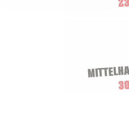
23
MITTELH
3