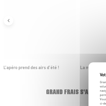
L’apéro prend des airs d’été !
La mozza dans
Gran
volu
GRAND FRAIS S'AGRAND
navi
perm
Vous
ci-d