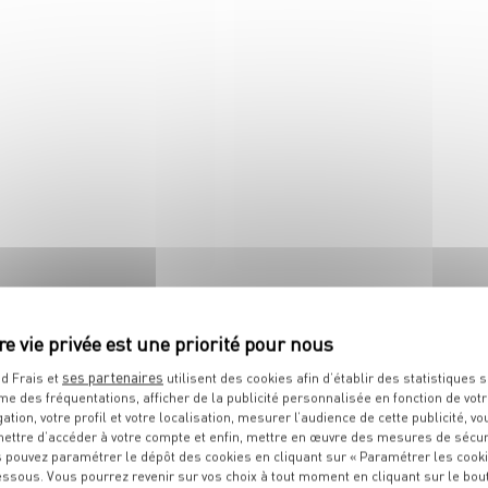
 tous ses états !
Le festival des côtes est au
boucherie !
ses partenaires
d Frais et
utilisent des cookies afin d’établir des statistiques s
me des fréquentations, afficher de la publicité personnalisée en fonction de vot
IT
gation, votre profil et votre localisation, mesurer l’audience de cette publicité, vo
ettre d’accéder à votre compte et enfin, mettre en œuvre des mesures de sécur
 pouvez paramétrer le dépôt des cookies en cliquant sur « Paramétrer les cook
essous. Vous pourrez revenir sur vos choix à tout moment en cliquant sur le bou