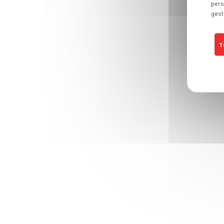
pers
gest
T