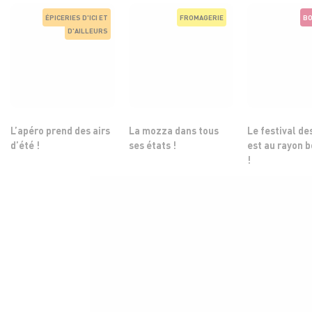
ÉPICERIES D'ICI ET
FROMAGERIE
BO
D'AILLEURS
L’apéro prend des airs
La mozza dans tous
Le festival de
d’été !
ses états !
est au rayon 
!