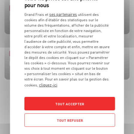
PRODUIT
PRODUIT
PRODUIT
PRODUIT
PRODUIT
ses partenaires
Grand Frais et
utilisent des
TOMATES
OLIVES
BEAUFORT AOP
CÔTE DE BŒUF
MOULES DE BOUCHOT AOP DE LA BAIE DU MONT-SAINT-
cookies afin d’établir des statistiques sur le
MICHEL
volume des fréquentations, afficher de la publicité
personnalisée en fonction de votre navigation,
votre profil et votre localisation, mesurer
l’audience de cette publicité, vous permettre
d’accéder à votre compte et enfin, mettre en œuvre
des mesures de sécurité. Vous pouvez paramétrer
RECETTE
ACTUALITE
RECETTE
RECETTE
RECETTE
le dépôt des cookies en cliquant sur « Paramétrer
BRUSCHETTA FRAISES TOMATES MOZZA
L’HUILE QUI FAIT TOUTE LA DIFFÉRENCE !
SALADE MOZZARELLA, PÊCHE ET AVOCAT
CÔTE DE BOEUF AU ROQUEFORT
BROCHETTES DE SARDINES ET SAUCE À LA MENTHE
les cookies » ci-dessous. Vous pourrez revenir sur
vos choix à tout moment en cliquant sur le bouton
« personnaliser les cookies » situé en bas de
votre écran. Pour en savoir plus sur la gestion des
cliquez-ici
cookies,
TOUT ACCEPTER
TOUT REFUSER