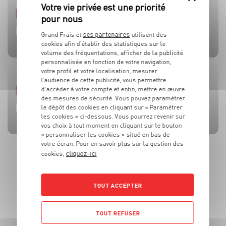
PRODUIT
PRODUIT
PRODUIT
PRODUIT
PRODUIT
TOMATES
OLIVES
BEAUFORT AOP
CÔTE DE BŒUF
MOULES DE BOUCHOT AOP DE LA BAIE DU MONT-SAINT-
ses partenaires
Grand Frais et
utilisent des
MICHEL
cookies afin d’établir des statistiques sur le
volume des fréquentations, afficher de la publicité
personnalisée en fonction de votre navigation,
votre profil et votre localisation, mesurer
l’audience de cette publicité, vous permettre
d’accéder à votre compte et enfin, mettre en œuvre
RECETTE
ACTUALITE
RECETTE
RECETTE
RECETTE
des mesures de sécurité. Vous pouvez paramétrer
BRUSCHETTA FRAISES TOMATES MOZZA
L’HUILE QUI FAIT TOUTE LA DIFFÉRENCE !
SALADE MOZZARELLA, PÊCHE ET AVOCAT
CÔTE DE BOEUF AU ROQUEFORT
BROCHETTES DE SARDINES ET SAUCE À LA MENTHE
le dépôt des cookies en cliquant sur « Paramétrer
les cookies » ci-dessous. Vous pourrez revenir sur
vos choix à tout moment en cliquant sur le bouton
« personnaliser les cookies » situé en bas de
votre écran. Pour en savoir plus sur la gestion des
cliquez-ici
cookies,
TOUT ACCEPTER
TOUT REFUSER