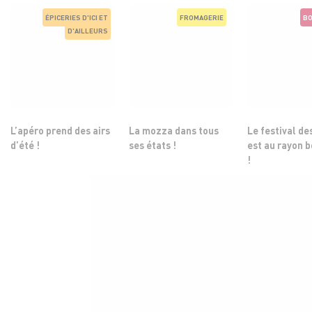
ÉPICERIES D'ICI ET
FROMAGERIE
BO
D'AILLEURS
L’apéro prend des airs
La mozza dans tous
Le festival de
d’été !
ses états !
est au rayon 
!