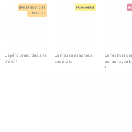
ÉPICERIES D'ICI ET
FROMAGERIE
BO
D'AILLEURS
L’apéro prend des airs
La mozza dans tous
Le festival de
d’été !
ses états !
est au rayon 
!