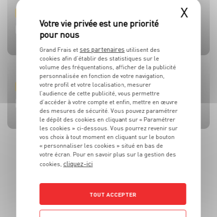
X
PRODUIT
PRODUIT
PRODUIT
PRODUIT
PRODUIT
TOMATES
OLIVES
BEAUFORT AOP
CÔTE DE BŒUF
MOULES DE BOUCHOT AOP DE LA BAIE DU MONT-SAINT-
MICHEL
ses partenaires
Grand Frais et
utilisent des
cookies afin d’établir des statistiques sur le
volume des fréquentations, afficher de la publicité
personnalisée en fonction de votre navigation,
votre profil et votre localisation, mesurer
RECETTE
ACTUALITE
RECETTE
RECETTE
RECETTE
l’audience de cette publicité, vous permettre
BRUSCHETTA FRAISES TOMATES MOZZA
L’HUILE QUI FAIT TOUTE LA DIFFÉRENCE !
SALADE MOZZARELLA, PÊCHE ET AVOCAT
CÔTE DE BOEUF AU ROQUEFORT
BROCHETTES DE SARDINES ET SAUCE À LA MENTHE
d’accéder à votre compte et enfin, mettre en œuvre
des mesures de sécurité. Vous pouvez paramétrer
le dépôt des cookies en cliquant sur « Paramétrer
les cookies » ci-dessous. Vous pourrez revenir sur
vos choix à tout moment en cliquant sur le bouton
« personnaliser les cookies » situé en bas de
votre écran. Pour en savoir plus sur la gestion des
cliquez-ici
cookies,
TOUT ACCEPTER