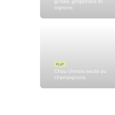
grillée, gingembre et
oignons
4 pers.
20 min
10 min
PLAT
Chou chinois sauté au
champignons
4 pers.
10 min
5 min