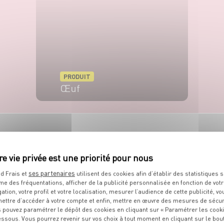
PRODUIT
Œuf
VOIR LE PRODUIT
S
RECETTES
QUE
VOUS ALLEZ
ses partenaires
d Frais et
utilisent des cookies afin d’établir des statistiques s
me des fréquentations, afficher de la publicité personnalisée en fonction de vot
Découvrez toutes les recettes associées au même thème.
gation, votre profil et votre localisation, mesurer l’audience de cette publicité, vo
ettre d’accéder à votre compte et enfin, mettre en œuvre des mesures de sécur
 pouvez paramétrer le dépôt des cookies en cliquant sur « Paramétrer les cook
essous. Vous pourrez revenir sur vos choix à tout moment en cliquant sur le bou