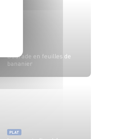
PLAT
Daurade en feuilles de
bananier
4 pers.
20 min
20 min
PLAT