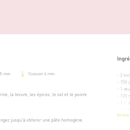
Ingré
Cuisson 4 min
15 min
- 2 es
- 150 g
- 1 œu
ine, la levure, les épices, le sel et le poivre
- 120 m
- 1 c.
- 1 c.
En lire
- 1 c. 
élangez jusqu'à obtenir une pâte homogène.
- 1 c.