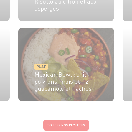
Risotto au citron et aux
asperges
4 pers.
15 min
20 min
PLAT
Mexican Bowl : chili
poivrons-maïs et riz,
guacamole et nachos
4 pers.
15 min
25 min
TOUTES NOS RECETTES