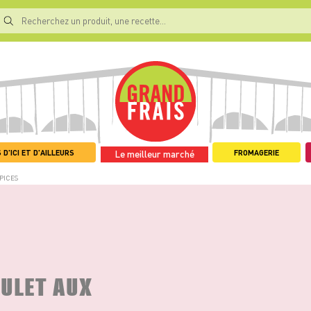
 D'ICI ET D'AILLEURS
FROMAGERIE
Le meilleur marché
PICES
OULET AUX