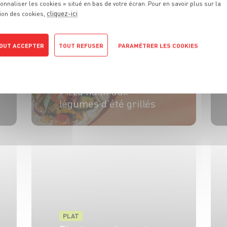
onnaliser les cookies » situé en bas de votre écran. Pour en savoir plus sur la
cliquez-ici
ion des cookies,
OUT ACCEPTER
TOUT REFUSER
PARAMÉTRER LES COOKIES
POLITIQUE DE CONFIDENTIALITÉ
PLAT
Pizza naan aux
légumes d’été grillés
4 pers.
25min
3min
PLAT