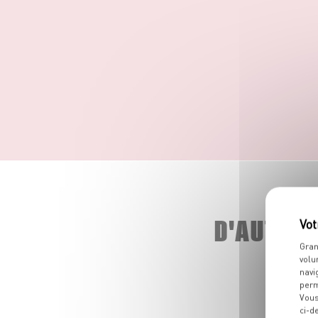
D'AUTRE
Gran
volu
navi
perm
Vous
ci-d