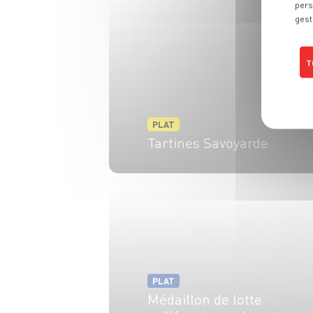
pers
gest
T
PLAT
Tartines Savoyarde
6 pers.
30 min
10 min
PLAT
Médaillon de lotte