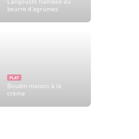
Langouste flambée au
beurre d'agrumes
4 pers.
10 min
2 min
PLAT
Boudin maison à la
crème
4 pers.
15 min
15 min