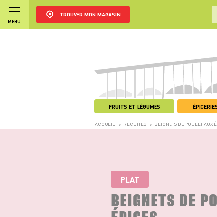
TROUVER MON MAGASIN
MENU
FRUITS ET LÉGUMES
ÉPICERIES
ACCUEIL
RECETTES
BEIGNETS DE POULET AUX É
>
>
PLAT
BEIGNETS DE P
ÉPICES