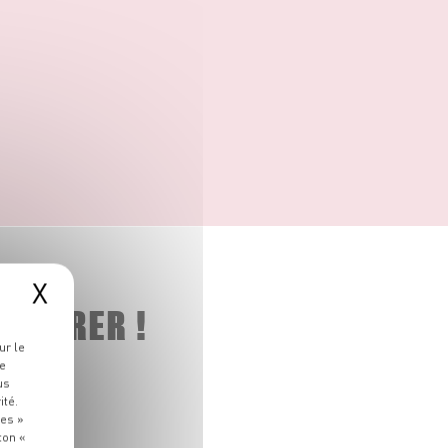
X
 ADORER !
ur le
re
us
ité.
ies »
ton «