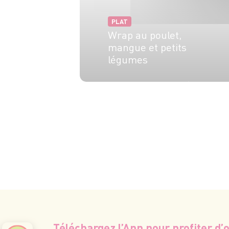
PLAT
Wrap au poulet,
mangue et petits
légumes
4 pers.
20 min
10 min
Téléchargez l’App pour profiter d’o