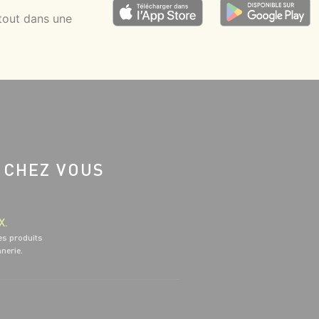
tout dans une
 CHEZ VOUS
X.
es produits
nnerie.