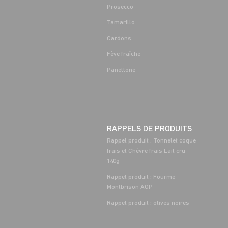
Prosecco
Tamarillo
Cardons
Fève fraîche
Panettone
RAPPELS DE PRODUITS
Rappel produit : Tonnelet coque
frais et Chèvre frais Lait cru
140g
Rappel produit : Fourme
Montbrison AOP
Rappel produit : olives noires