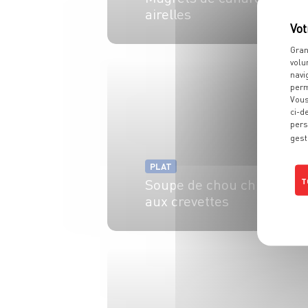
airelles
8 pers.
20 min
15 min
Gran
volu
navi
perm
Vous
ci-d
pers
gest
PLAT
Soupe de chou chinois
T
aux crevettes
4 pers.
30 min
20 min