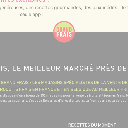
néreuses, des recettes gourmandes, des jeux inédits... le 
seule app !
IS, LE MEILLEUR MARCHÉ PRÈS DE
GRAND FRAIS : LES MAGASINS SPÉCIALISTES DE LA VENTE DE
RODUITS FRAIS EN FRANCE ET EN BELGIQUE AU MEILLEUR PRI
s dispose d'un réseau de 352 magasins pour la vente de fruits et légumes frais, l
ues, la boucherie, l'espace Epiceries d'ici et d'ailleurs, la fromagerie et la poisso
RECETTES DU MOMENT