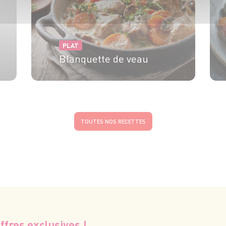
PLAT
Blanquette de veau
4 pers.
20 min
2h
TOUTES NOS RECETTES
ffres exclusives !