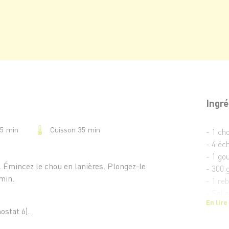
Ingré
Cuisson 35 min
15 min
- 1 ch
- 4 éc
- 1 gou
. Émincez le chou en lanières. Plongez-le
- 300 
min.
- 1 reb
- Sel e
En lire
ostat 6).