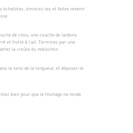
s échalotes, émincez-les et faites revenir
isse.
couche de chou, une couche de lardons
ré et frotté à l’ail. Terminez par une
attez la croûte du reblochon.
ns le sens de la longueur, et déposez-le
llez bien pour que le fromage ne rende