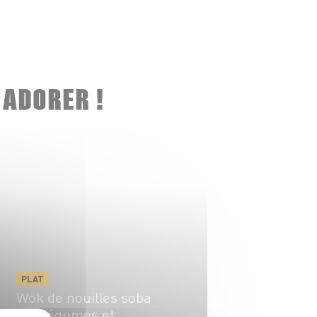
 ADORER !
PLAT
Wok de nouilles soba
aux légumes et