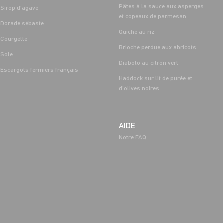
Pâtes à la sauce aux asperges
Sirop d’agave
et copeaux de parmesan
Dorade sébaste
Quiche au riz
Courgette
Brioche perdue aux abricots
Sole
Diabolo au citron vert
Escargots fermiers français
Haddock sur lit de purée et
d’olives noires
AIDE
Notre FAQ