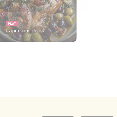
PLAT
Lapin aux olives
6 pers.
20 min
40 min