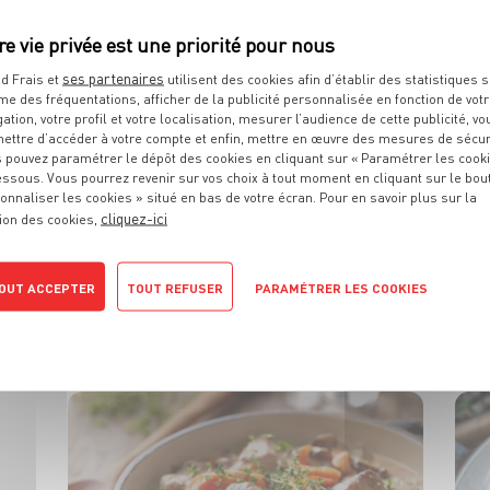
œuf mollet
ses partenaires
20min
30min
d Frais et
utilisent des cookies afin d’établir des statistiques s
me des fréquentations, afficher de la publicité personnalisée en fonction de vot
gation, votre profil et votre localisation, mesurer l’audience de cette publicité, vo
ettre d’accéder à votre compte et enfin, mettre en œuvre des mesures de sécur
 pouvez paramétrer le dépôt des cookies en cliquant sur « Paramétrer les cook
essous. Vous pourrez revenir sur vos choix à tout moment en cliquant sur le bou
onnaliser les cookies » situé en bas de votre écran. Pour en savoir plus sur la
cliquez-ici
ion des cookies,
PLAT
Escargots au beurre
OUT ACCEPTER
TOUT REFUSER
PARAMÉTRER LES COOKIES
persillé
POLITIQUE DE CONFIDENTIALITÉ
4 pers.
15 min
8 min