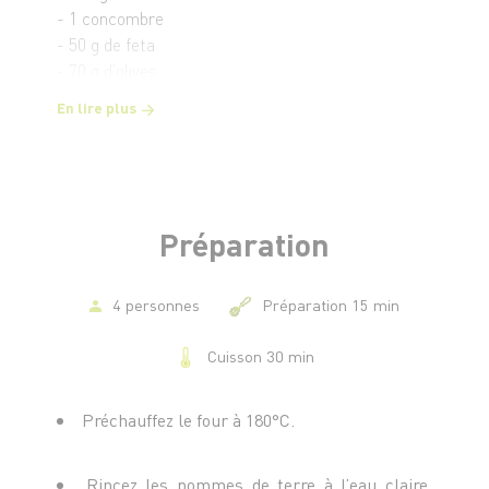
- 1 concombre
- 50 g de feta
- 70 g d’olives
- 1 fi let d’huile d’olive
En lire plus
- Sel et poivre
Préparation
4 personnes
Préparation 15 min
Cuisson 30 min
Préchauffez le four à 180°C.
Rincez les pommes de terre à l’eau claire.