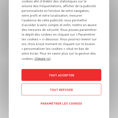
aux fruits secs et
cookies afin d’établir des statistiques sur le
volume des fréquentations, afficher de la publicité
aux saveurs du
personnalisée en fonction de votre navigation,
soleil
votre profil et votre localisation, mesurer
l’audience de cette publicité, vous permettre
d’accéder à votre compte et enfin, mettre en œuvre
4 pers.
15 min
10 min
des mesures de sécurité. Vous pouvez paramétrer
le dépôt des cookies en cliquant sur « Paramétrer
les cookies » ci-dessous. Vous pourrez revenir sur
vos choix à tout moment en cliquant sur le bouton
« personnaliser les cookies » situé en bas de
votre écran. Pour en savoir plus sur la gestion des
cliquez-ici
cookies,
ENTRÉE
TOUT ACCEPTER
Ceviche de thon
albacore
TOUT REFUSER
4 pers.
15 min
PARAMÉTRER LES COOKIES
POLITIQUE DE CONFIDENTIALITÉ