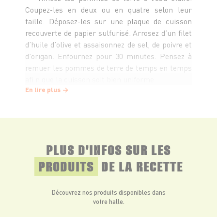
Coupez-les en deux ou en quatre selon leur
taille. Déposez-les sur une plaque de cuisson
recouverte de papier sulfurisé. Arrosez d’un filet
d’huile d’olive et assaisonnez de sel, de poivre et
d’origan. Enfournez pour 30 minutes. Pensez à
remuer les pommes de terre de temps en temps
afi n que la cuisson soit bien uniforme.
En lire plus
Rincez les tomates cerise et le concombre à
l’eau claire. Coupez les tomates en morceaux et
le concombre en petits dés.
PLUS D'INFOS SUR LES
Égouttez la feta et émiettez-la avec une
PRODUITS
DE LA RECETTE
fourchette.
Découvrez nos produits disponibles dans
Déposez les pommes de terre dans un plat de
votre halle.
service. Ajoutez les tomates, les dés de