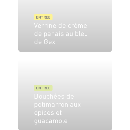
ENTRÉE
Verrine de crème
de panais au bleu
de Gex
4 pers.
15 min
20 min
ENTRÉE
Bouchées de
potimarron aux
épices et
guacamole