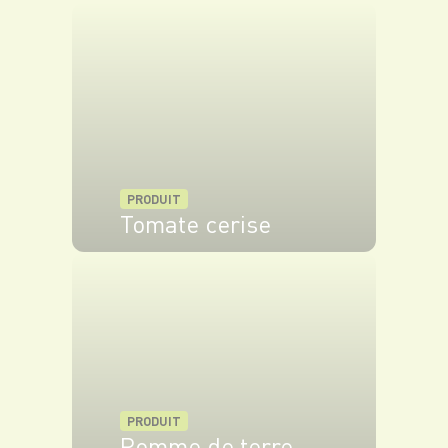
concombre, la feta et les olives.
Servez bien frais avec une vinaigrette.
PRODUIT
Tomate cerise
VOIR LE PRODUIT
PRODUIT
Pomme de terre