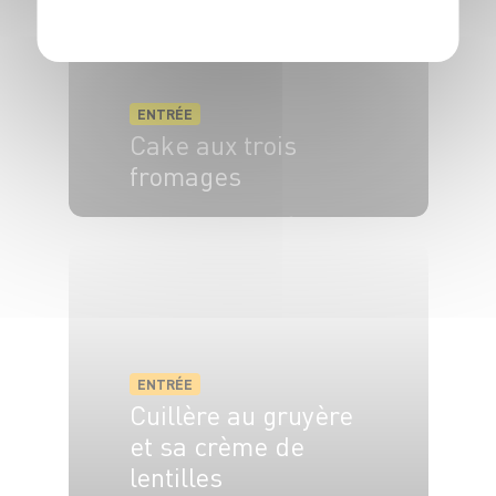
ENTRÉE
Cake aux trois
fromages
6 pers.
15 min
45 min
ENTRÉE
Cuillère au gruyère
et sa crème de
lentilles