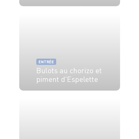
4 pers.
15 min
10 min
ENTRÉE
Bulots au chorizo et
piment d'Espelette
4 pers.
25 min
5 min