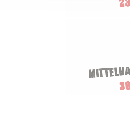
23
MITTELH
3