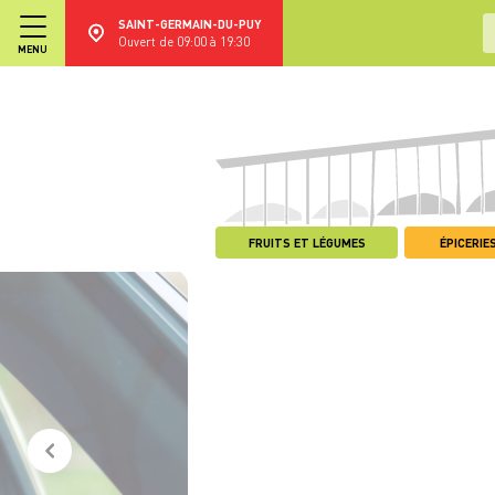
SAINT-GERMAIN-DU-PUY
Ouvert de 09:00 à 19:30
MENU
FRUITS ET LÉGUMES
ÉPICERIES