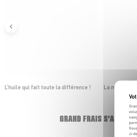
L’huile qui fait toute la différence !
La mozza dans
Gran
volu
GRAND FRAIS S'AGRAND
navi
perm
Vous
ci-d