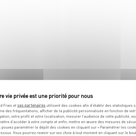
 tous ses états !
Créez votre plateau charcut
rayon boucherie traditionnel
ses partenaires
d Frais et
utilisent des cookies afin d’établir des statistiques s
me des fréquentations, afficher de la publicité personnalisée en fonction de vot
IT
gation, votre profil et votre localisation, mesurer l’audience de cette publicité, vo
ettre d’accéder à votre compte et enfin, mettre en œuvre des mesures de sécur
 pouvez paramétrer le dépôt des cookies en cliquant sur « Paramétrer les cook
essous. Vous pourrez revenir sur vos choix à tout moment en cliquant sur le bou