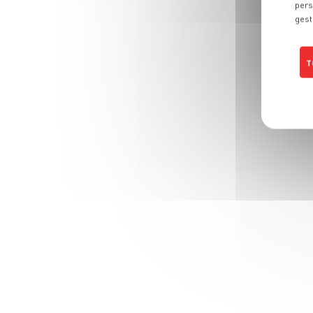
pers
gest
T