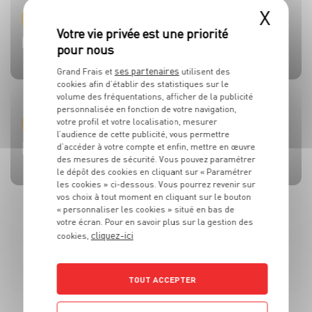
X
PRODUIT
PRODUIT
PRODUIT
PRODUIT
PRODUIT
TOMATES
OLIVES
BEAUFORT AOP
CÔTE DE BŒUF
MOULES DE BOUCHOT AOP DE LA BAIE DU MONT-SAINT-
MICHEL
ses partenaires
Grand Frais et
utilisent des
cookies afin d’établir des statistiques sur le
volume des fréquentations, afficher de la publicité
personnalisée en fonction de votre navigation,
votre profil et votre localisation, mesurer
RECETTE
ACTUALITE
RECETTE
RECETTE
RECETTE
l’audience de cette publicité, vous permettre
BRUSCHETTA FRAISES TOMATES MOZZA
L’HUILE QUI FAIT TOUTE LA DIFFÉRENCE !
SALADE MOZZARELLA, PÊCHE ET AVOCAT
CÔTE DE BOEUF AU ROQUEFORT
BROCHETTES DE SARDINES ET SAUCE À LA MENTHE
d’accéder à votre compte et enfin, mettre en œuvre
des mesures de sécurité. Vous pouvez paramétrer
le dépôt des cookies en cliquant sur « Paramétrer
les cookies » ci-dessous. Vous pourrez revenir sur
vos choix à tout moment en cliquant sur le bouton
« personnaliser les cookies » situé en bas de
votre écran. Pour en savoir plus sur la gestion des
cliquez-ici
cookies,
TOUT ACCEPTER