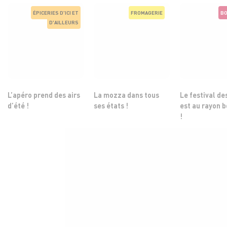
ÉPICERIES D'ICI ET
FROMAGERIE
BO
D'AILLEURS
L’apéro prend des airs
La mozza dans tous
Le festival de
d’été !
ses états !
est au rayon 
!