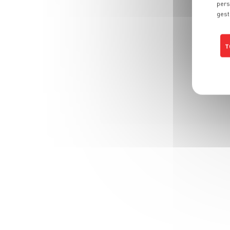
pers
gest
T