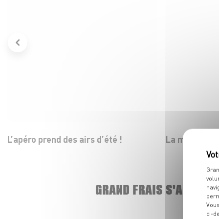
L’apéro prend des airs d’été !
La mozza dans
Gran
volu
GRAND FRAIS S'AGRAND
navi
perm
Vous
ci-d