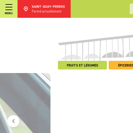
SAINT-QUAY-PERROS
Fermé actuellement
MENU
FRUITS ET LÉGUMES
ÉPICERIES