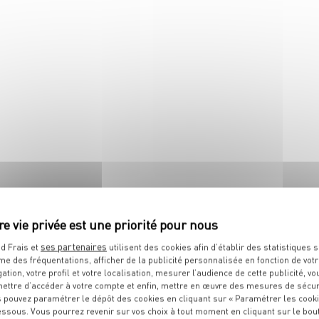
 tous ses états !
Le festival des côtes est au
boucherie !
ses partenaires
d Frais et
utilisent des cookies afin d’établir des statistiques s
me des fréquentations, afficher de la publicité personnalisée en fonction de vot
IT
gation, votre profil et votre localisation, mesurer l’audience de cette publicité, vo
ettre d’accéder à votre compte et enfin, mettre en œuvre des mesures de sécur
 pouvez paramétrer le dépôt des cookies en cliquant sur « Paramétrer les cook
essous. Vous pourrez revenir sur vos choix à tout moment en cliquant sur le bou