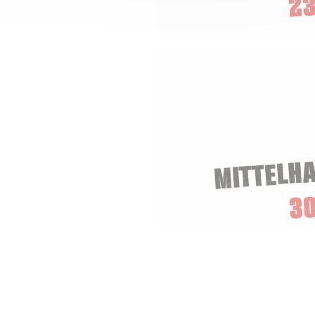
23
MITTELH
3