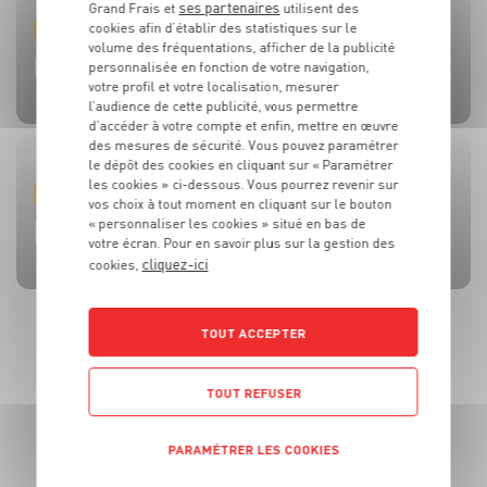
ses partenaires
Grand Frais et
utilisent des
cookies afin d’établir des statistiques sur le
PRODUIT
PRODUIT
PRODUIT
PRODUIT
PRODUIT
volume des fréquentations, afficher de la publicité
TOMATES
OLIVES
BEAUFORT AOP
CÔTE DE BŒUF
MOULES DE BOUCHOT AOP DE LA BAIE DU MONT-SAINT-
personnalisée en fonction de votre navigation,
MICHEL
votre profil et votre localisation, mesurer
l’audience de cette publicité, vous permettre
d’accéder à votre compte et enfin, mettre en œuvre
des mesures de sécurité. Vous pouvez paramétrer
le dépôt des cookies en cliquant sur « Paramétrer
les cookies » ci-dessous. Vous pourrez revenir sur
RECETTE
ACTUALITE
RECETTE
RECETTE
RECETTE
vos choix à tout moment en cliquant sur le bouton
BRUSCHETTA FRAISES TOMATES MOZZA
L’HUILE QUI FAIT TOUTE LA DIFFÉRENCE !
SALADE MOZZARELLA, PÊCHE ET AVOCAT
CÔTE DE BOEUF AU ROQUEFORT
BROCHETTES DE SARDINES ET SAUCE À LA MENTHE
« personnaliser les cookies » situé en bas de
votre écran. Pour en savoir plus sur la gestion des
cliquez-ici
cookies,
TOUT ACCEPTER
TOUT REFUSER
PARAMÉTRER LES COOKIES