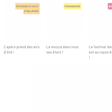
ÉPICERIES D'ICI ET
FROMAGERIE
BO
D'AILLEURS
L’apéro prend des airs
La mozza dans tous
Le festival de
d’été !
ses états !
est au rayon 
!